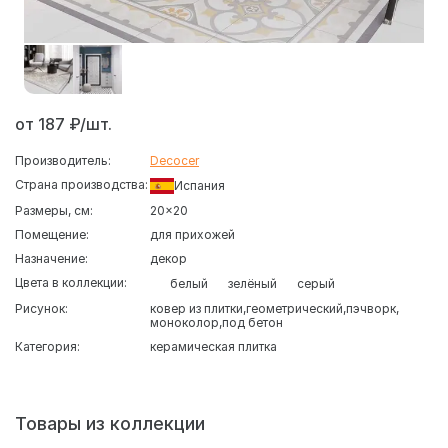
от 187 ₽/шт.
Производитель:
Decocer
Страна производства:
Испания
Размеры, см:
20x20
Помещение:
для прихожей
Назначение:
декор
Цвета в коллекции:
белый
зелёный
серый
Рисунок:
ковер из плитки
геометрический
пэчворк
моноколор
под бетон
Категория:
керамическая плитка
Товары из коллекции