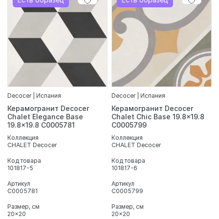
Decocer | Испания
Decocer | Испания
Керамогранит Decocer
Керамогранит Decocer
Chalet Elegance Base
Chalet Chic Base 19.8x19.8
19.8x19.8 С0005781
С0005799
Коллекция
Коллекция
CHALET Decocer
CHALET Decocer
Код товара
Код товара
101817-5
101817-6
Артикул
Артикул
С0005781
С0005799
Размер, см
Размер, см
20x20
20x20