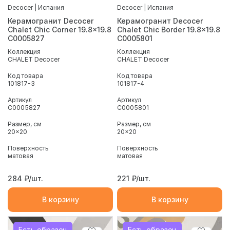
Decocer | Испания
Decocer | Испания
Керамогранит Decocer
Керамогранит Decocer
Chalet Chic Corner 19.8x19.8
Chalet Chic Border 19.8x19.8
С0005827
С0005801
Коллекция
Коллекция
CHALET Decocer
CHALET Decocer
Код товара
Код товара
101817-3
101817-4
Артикул
Артикул
С0005827
С0005801
Размер, см
Размер, см
20x20
20x20
Поверхность
Поверхность
матовая
матовая
284
₽/шт.
221
₽/шт.
В корзину
В корзину
Есть образец
Есть образец