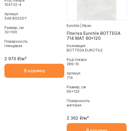
Код товара
104732-4
Артикул
548 BGS2GY
Eurotile | Иран
Размер, см
32x100
Плитка Eurotile BOTTEGA
714 MAT 60x120
Поверхность
глянцевая
Коллекция
BOTTEGA EUROTILE
2 970
₽/м²
Код товара
289-10
В корзину
Артикул
714
Размер, см
60x120
Поверхность
матовая
2 362
₽/м²
В корзину