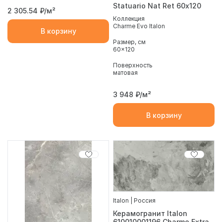
Statuario Nat Ret 60х120
2 305.54
₽/м²
Коллекция
Charme Evo Italon
В корзину
Размер, см
60x120
Поверхность
матовая
3 948
₽/м²
В корзину
Italon | Россия
Керамогранит Italon
610010001196 Charme Extra