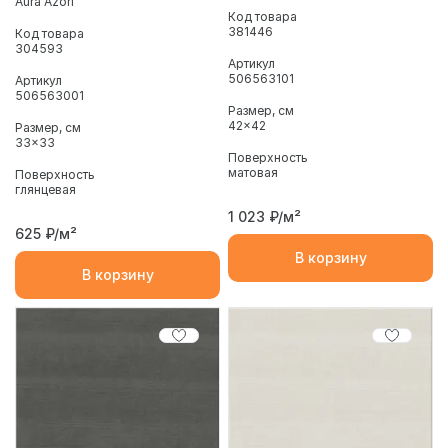
Aura Azori
Код товара
381446
Код товара
304593
Артикул
506563101
Артикул
506563001
Размер, см
42x42
Размер, см
33x33
Поверхность
матовая
Поверхность
глянцевая
1 023
₽/м²
625
₽/м²
В корзину
В корзину