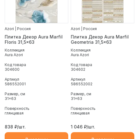
Azori | Россия
Azori | Россия
Плитка Декор Aura Marfil
Плитка Декор Aura Marfil
Floris 31,5x63
Geometria 31,5x63
Коллекция
Коллекция
Aura Azori
Aura Azori
Код товара
Код товара
304600
304602
Артикул
Артикул
586552001
586552002
Размер, см
Размер, см
31x63
31x63
Поверхность
Поверхность
глянцевая
глянцевая
838
₽/шт.
1 046
₽/шт.