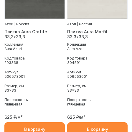
Azori | Россия
Azori | Россия
Плитка Aura Grafite
Плитка Aura Marfil
33,3х33,3
33,3х33,3
Коллекция
Коллекция
Aura Azori
Aura Azori
Код товара
Код товара
293338
304591
Артикул
Артикул
506573001
506553001
Размер, см
Размер, см
33x33
33x33
Поверхность
Поверхность
глянцевая
глянцевая
625
₽/м²
625
₽/м²
В корзину
В корзину