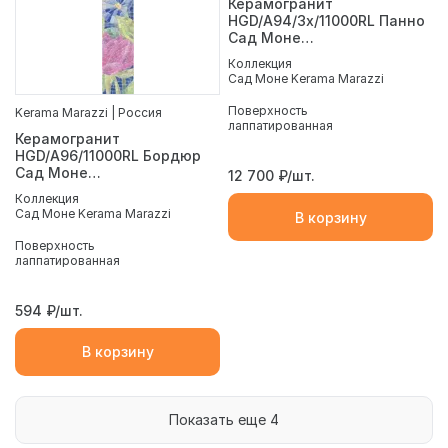
Керамогранит
HGD/A94/3x/11000RL Панно
Сад Моне
лаппатированный из 3
Коллекция
частей (30*60 размер
Сад Моне Kerama Marazzi
каждой части) 60*90
Поверхность
Kerama Marazzi | Россия
лаппатированная
Керамогранит
HGD/A96/11000RL Бордюр
Сад Моне
12 700
₽/шт.
лаппатированный бордюр
Коллекция
60*7.2
Сад Моне Kerama Marazzi
В корзину
Поверхность
лаппатированная
594
₽/шт.
В корзину
Показать еще 4