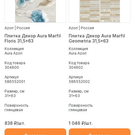
Azori | Россия
Azori | Россия
Плитка Декор Aura Marfil
Плитка Декор Aura Marfil
Floris 31,5x63
Geometria 31,5x63
Коллекция
Коллекция
Aura Azori
Aura Azori
Код товара
Код товара
304600
304602
Артикул
Артикул
586552001
586552002
Размер, см
Размер, см
31x63
31x63
Поверхность
Поверхность
глянцевая
глянцевая
838
₽/шт.
1 046
₽/шт.