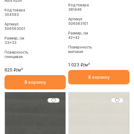
Aura Azori
Код товара
381446
Код товара
304593
Артикул
506563101
Артикул
506563001
Размер, см
42x42
Размер, см
33x33
Поверхность
матовая
Поверхность
глянцевая
1 023
₽/м²
625
₽/м²
В корзину
В корзину