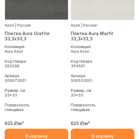
Azori | Россия
Azori | Россия
Плитка Aura Grafite
Плитка Aura Marfil
33,3х33,3
33,3х33,3
Коллекция
Коллекция
Aura Azori
Aura Azori
Код товара
Код товара
293338
304591
Артикул
Артикул
506573001
506553001
Размер, см
Размер, см
33x33
33x33
Поверхность
Поверхность
глянцевая
глянцевая
625
₽/м²
625
₽/м²
В корзину
В корзину