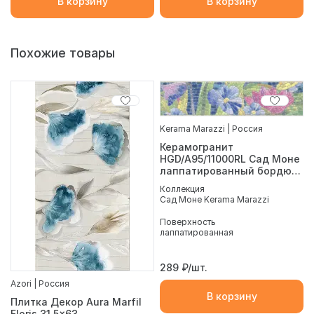
В корзину
В корзину
Похожие товары
Kerama Marazzi | Россия
Керамогранит
HGD/A95/11000RL Сад Моне
лаппатированный бордюр
30*7.2
Коллекция
Сад Моне Kerama Marazzi
Поверхность
лаппатированная
289
₽/шт.
Azori | Россия
В корзину
Плитка Декор Aura Marfil
Floris 31,5x63