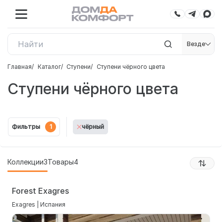
Везде
Главная
Каталог
Ступени
Ступени чёрного цвета
Ступени чёрного цвета
Фильтры
1
чёрный
Коллекции
3
Товары
4
Forest Exagres
Exagres | Испания