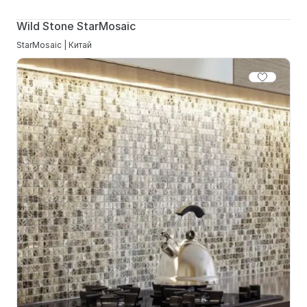
Wild Stone StarMosaic
StarMosaic | Китай