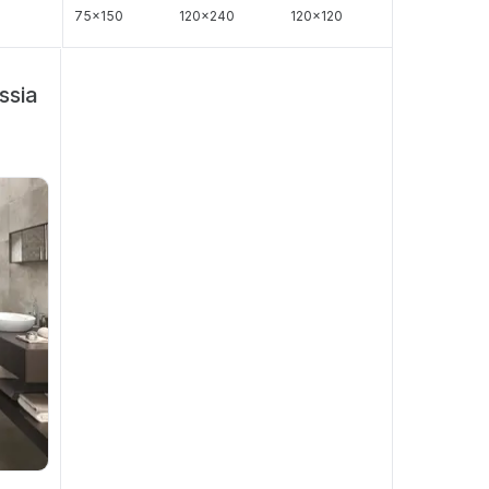
75x150
120x240
120x120
ssia