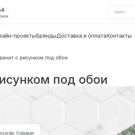
54
вонок
зайн-проекты
Бренды
Доставка и оплата
Контакты
ранит с рисунком под обои
исунком под обои
ncorde, Coliseum