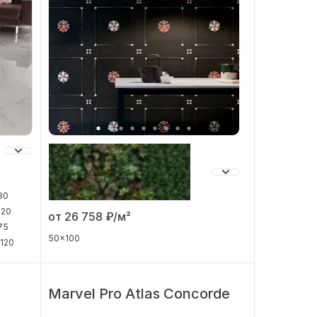
80
120
от 26 758
₽/м²
75
50x100
120
Marvel Pro Atlas Concorde