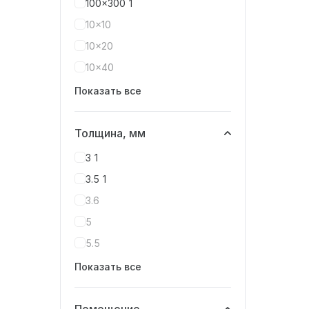
100x300
1
10x10
10x20
10x40
Показать все
Толщина, мм
3
1
3.5
1
3.6
5
5.5
Показать все
Помещение