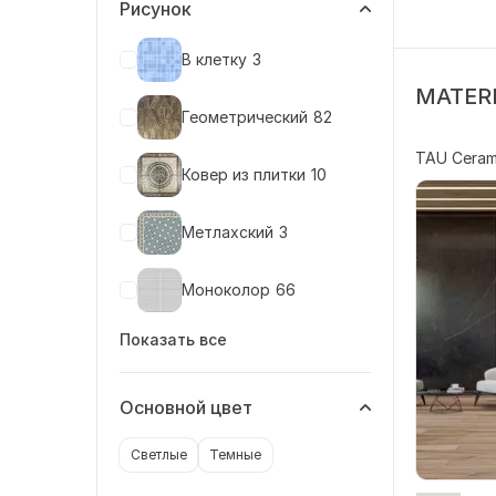
Рисунок
В клетку
3
MATERI
Геометрический
82
TAU Ceram
Ковер из плитки
10
Метлахский
3
Моноколор
66
Показать все
Основной цвет
Светлые
Темные