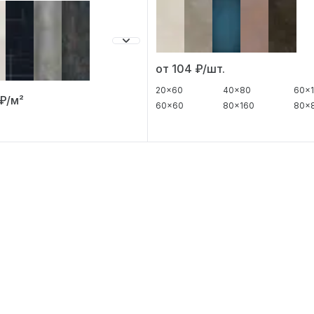
от 104
₽/шт.
20x60
40x80
60x1
₽/м²
60x60
80x160
80x