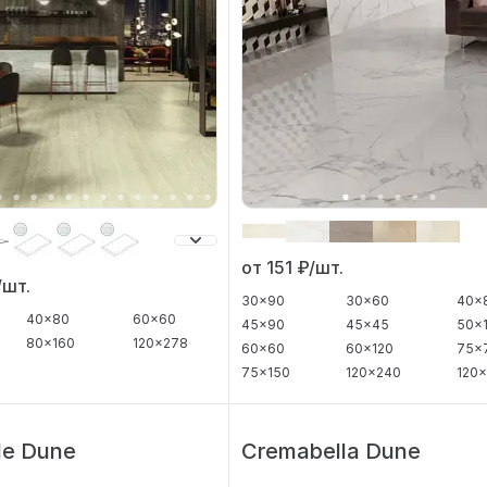
от 151
₽/шт.
/шт.
30x90
30x60
40x
40x80
60x60
45x90
45x45
50x
80x160
120x278
60x60
60x120
75x
75x150
120x240
120x
le Dune
Cremabella Dune