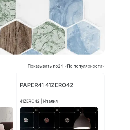
Показывать по
24
По популярности
PAPER41 41ZERO42
41ZERO42 | Италия