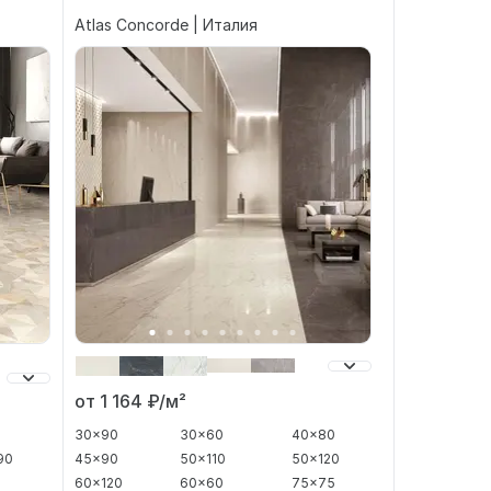
Atlas Concorde | Италия
от 1 164
₽/м²
30x90
30x60
40x80
45x90
50x110
50x120
90
60x120
60x60
75x75