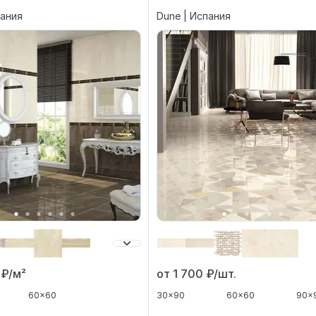
пания
Dune | Испания
от 1 700
₽/шт.
0
₽/м²
30x90
60x60
90x
60x60