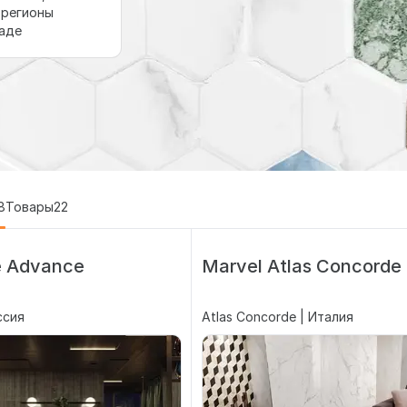
 регионы
ладе
8
Товары
22
 Advance
Marvel Atlas Concorde
оссия
Atlas Concorde | Италия