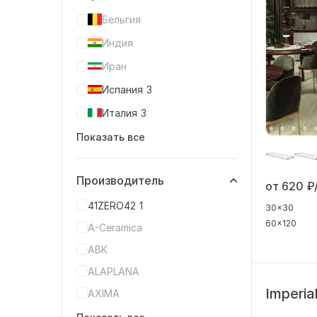
Бельгия
Индия
Иран
Испания
3
Италия
3
Показать все
Производитель
от 620
₽
41ZERO42
1
30x30
60x120
A-Ceramica
ABK
ALAPLANA
Imperia
AXIMA