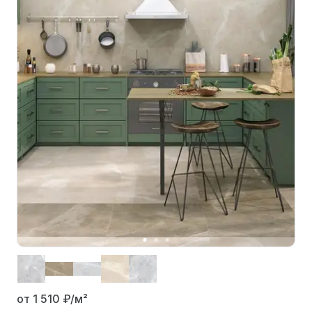
от 1 510
₽/м²