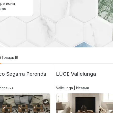
 регионы
ладе
3
Товары
19
co Segarra Peronda
LUCE Vallelunga
 Испания
Vallelunga | Италия