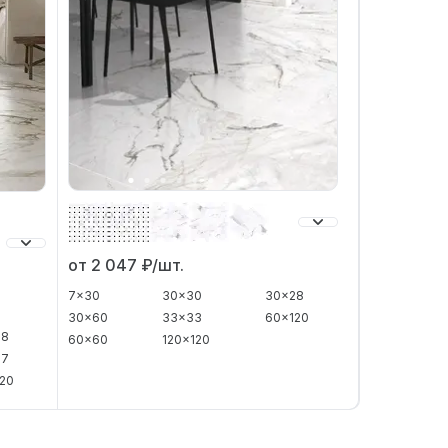
от 2 047
₽/шт.
7x30
30x30
30x28
30x60
33x33
60x120
28
60x60
120x120
37
20