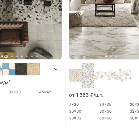
₽/м²
33x33
45x45
от 1 663
₽/шт.
7x30
26x35
30x
30x30
30x60
32x
33x33
60x60
60x1