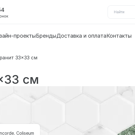
54
вонок
зайн-проекты
Бренды
Доставка и оплата
Контакты
ранит 33×33 см
×33 см
ncorde, Coliseum