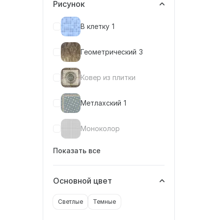
Рисунок
В клетку
1
Геометрический
3
Ковер из плитки
Метлахский
1
Моноколор
Показать все
Основной цвет
Светлые
Темные