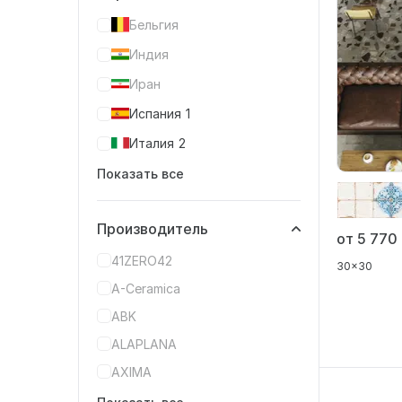
Бельгия
Индия
Иран
Испания
1
Италия
2
Показать все
Производитель
от 5 770
41ZERO42
30x30
A-Ceramica
ABK
ALAPLANA
AXIMA