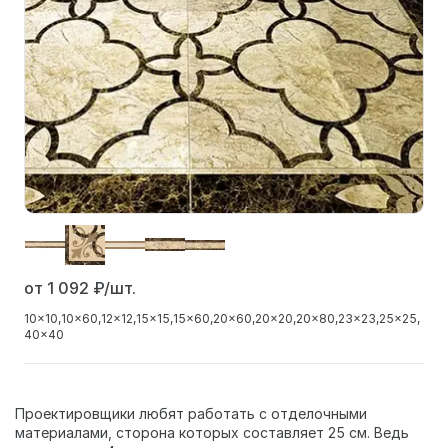
от 1 092
₽/шт.
10x10
10x60
12x12
15x15
15x60
20x60
20x20
20x80
23x23
25x25
40x40
Проектировщики любят работать с отделочными
материалами, сторона которых составляет 25 см. Ведь