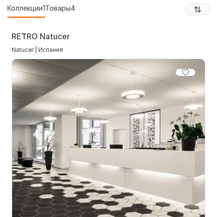
Коллекции
1
Товары
4
RETRO Natucer
Natucer | Испания