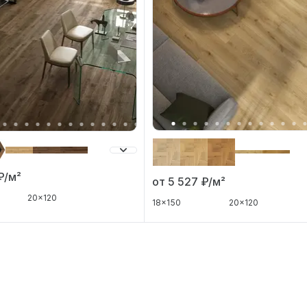
₽/м²
от 5 527
₽/м²
20x120
18x150
20x120