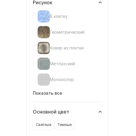
Рисунок
В клетку
Геометрический
Ковер из плитки
Метлахский
Моноколор
Показать все
Основной цвет
Светлые
Темные