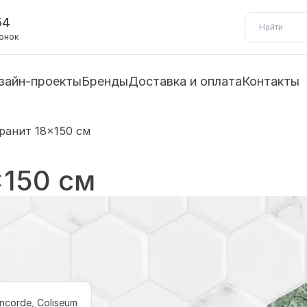
54
вонок
зайн-проекты
Бренды
Доставка и оплата
Контакты
ранит 18×150 см
×150 см
ncorde, Coliseum