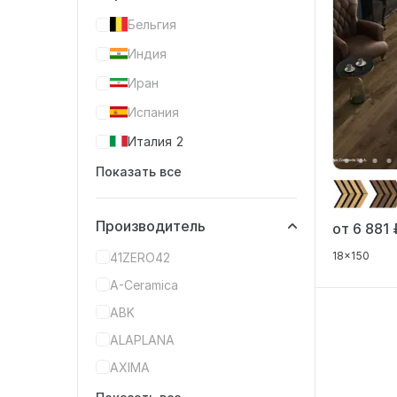
Бельгия
Индия
Иран
Испания
Италия
2
Показать все
Производитель
от 6 881
18x150
41ZERO42
A-Ceramica
ABK
ALAPLANA
AXIMA