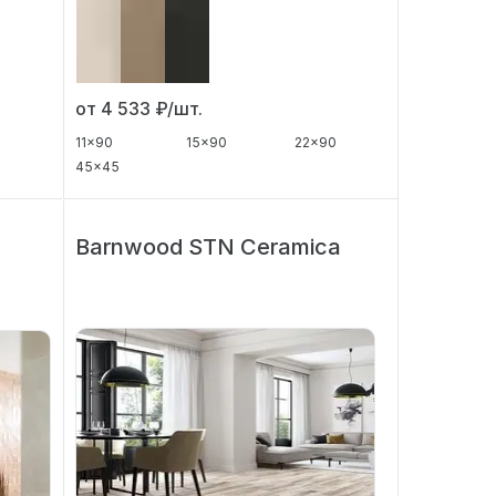
от 4 533
₽/шт.
11x90
15x90
22x90
45x45
Barnwood STN Ceramica