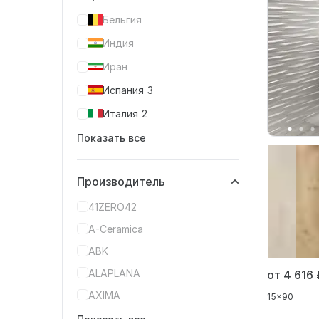
Бельгия
Индия
Иран
Испания
3
Италия
2
Показать все
Производитель
41ZERO42
A-Ceramica
ABK
ALAPLANA
от 4 616
AXIMA
15x90