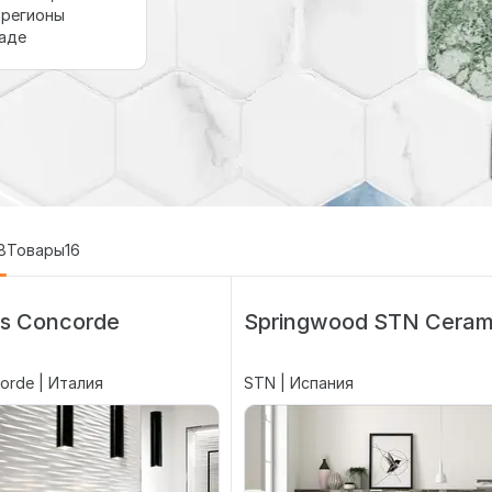
 регионы
ладе
8
Товары
16
as Concorde
Springwood STN Ceram
orde | Италия
STN | Испания