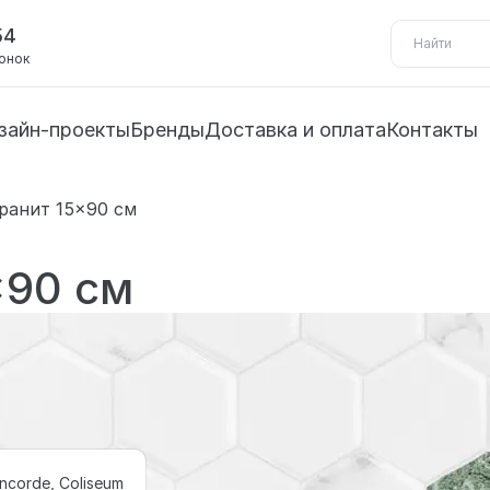
54
вонок
зайн-проекты
Бренды
Доставка и оплата
Контакты
ранит 15×90 см
×90 см
ncorde, Coliseum