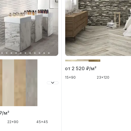
от 2 520
₽/м²
15x90
23x120
₽/м²
22x90
45x45