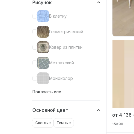
Рисунок
В клетку
Геометрический
Ковер из плитки
Метлахский
Моноколор
Показать все
Основной цвет
от 4 136
Светлые
Темные
15x90