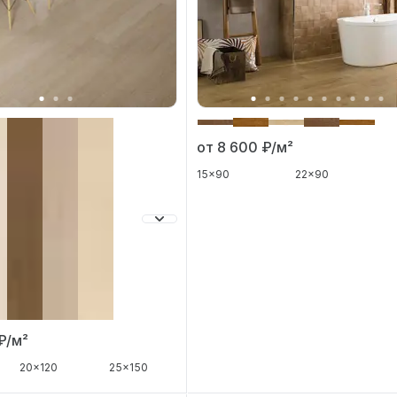
от 8 600
₽/м²
15x90
22x90
₽/м²
20x120
25x150