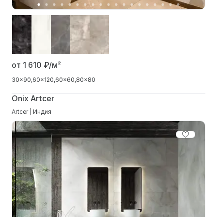
от 1 610
₽/м²
30x90
60x120
60x60
80x80
Onix Artcer
Artcer | Индия