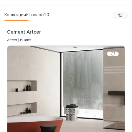
Коллекции
5
Товары
20
Cement Artcer
Artcer | Индия