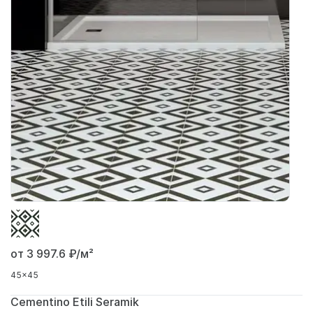
от 3 997.6
₽/м²
45x45
Cementino Etili Seramik