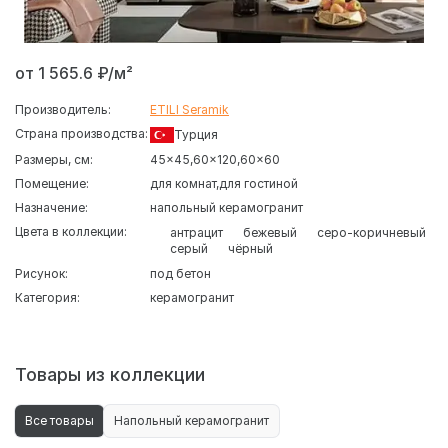
от 1 565.6 ₽/м²
Производитель:
ETILI Seramik
Страна производства:
Турция
Размеры, см:
45x45
60x120
60x60
Помещение:
для комнат
для гостиной
Назначение:
напольный керамогранит
Цвета в коллекции:
антрацит
бежевый
серо-коричневый
серый
чёрный
Рисунок:
под бетон
Категория:
керамогранит
Товары из коллекции
Все товары
Напольный керамогранит