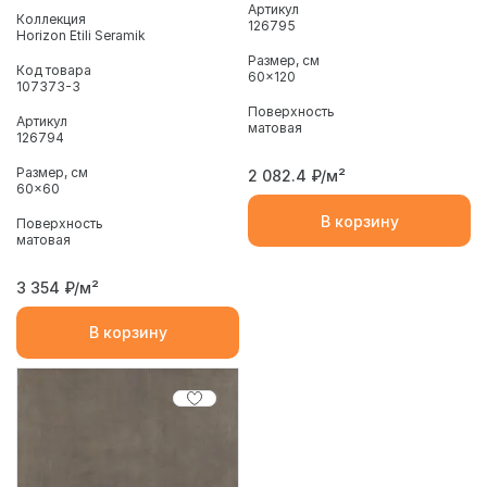
Артикул
Коллекция
126795
Horizon Etili Seramik
Размер, см
Код товара
60x120
107373-3
Поверхность
Артикул
матовая
126794
Размер, см
2 082.4
₽/м²
60x60
В корзину
Поверхность
матовая
3 354
₽/м²
В корзину