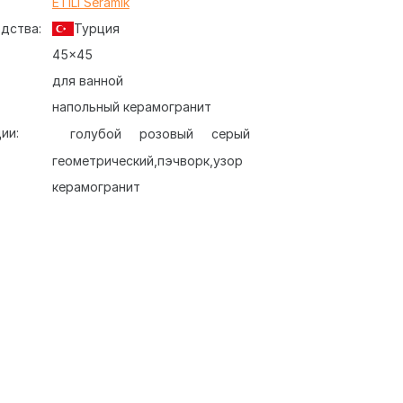
:
ETILI Seramik
дства:
Турция
45x45
для ванной
напольный керамогранит
ии:
голубой
розовый
серый
геометрический
пэчворк
узор
керамогранит