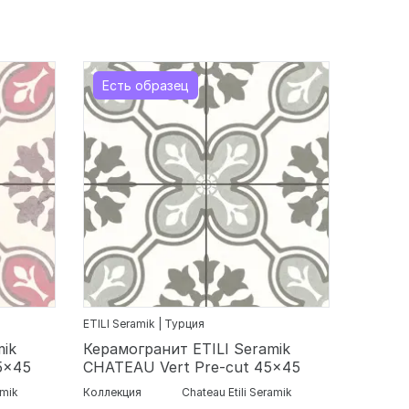
Есть образец
ETILI Seramik | Турция
mik
Керамогранит ETILI Seramik
5x45
CHATEAU Vert Pre-cut 45x45
amik
Коллекция
Chateau Etili Seramik