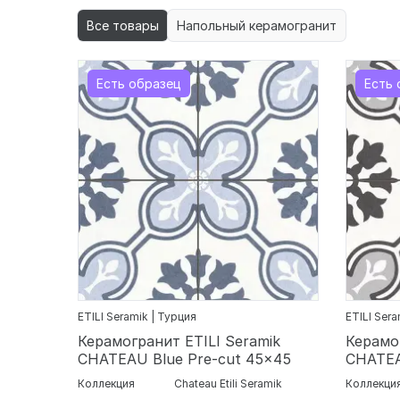
Все товары
Напольный керамогранит
Есть образец
Есть 
ETILI Seramik | Турция
ETILI Sera
Керамогранит ETILI Seramik
Керамо
CHATEAU Blue Pre-cut 45x45
CHATEA
Коллекция
Chateau Etili Seramik
Коллекци