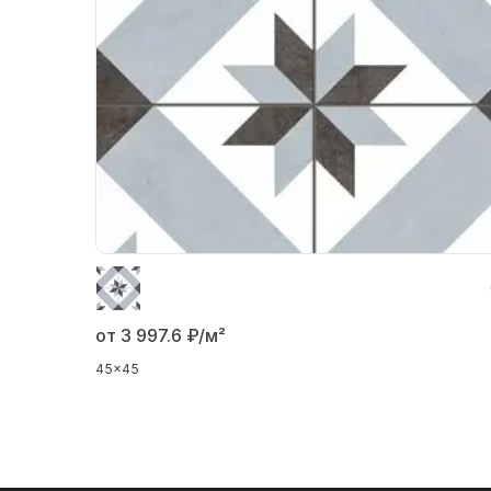
от 3 997.6
₽/м²
45x45