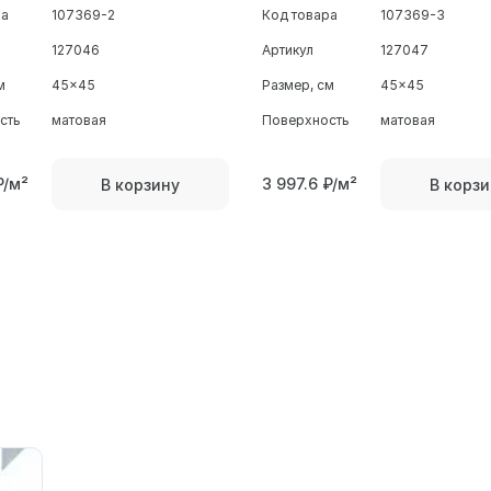
ра
107369-2
Код товара
107369-3
127046
Артикул
127047
м
45x45
Размер, см
45x45
сть
матовая
Поверхность
матовая
₽/м²
3 997.6
₽/м²
В корзину
В корзи