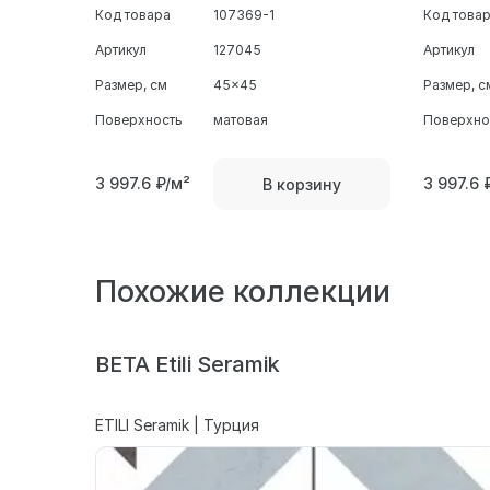
Код товара
107369-1
Код това
Артикул
127045
Артикул
Размер, см
45x45
Размер, с
Поверхность
матовая
Поверхно
3 997.6
₽/м²
3 997.6
В корзину
Похожие коллекции
BETA Etili Seramik
ETILI Seramik | Турция