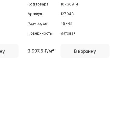
Код товара
107369-4
Артикул
127048
Размер, см
45x45
Поверхность
матовая
3 997.6
₽/м²
ну
В корзину
BRIAN
ETILI Se