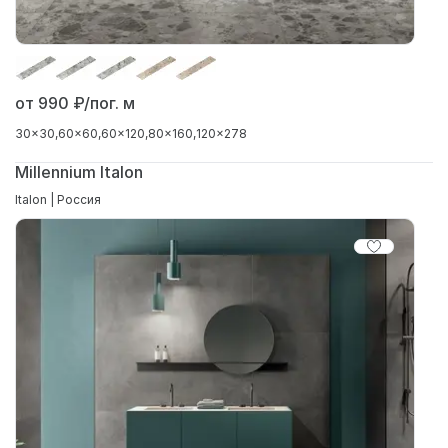
от 990
₽/пог. м
30x30
60x60
60x120
80x160
120x278
Millennium Italon
Italon | Россия