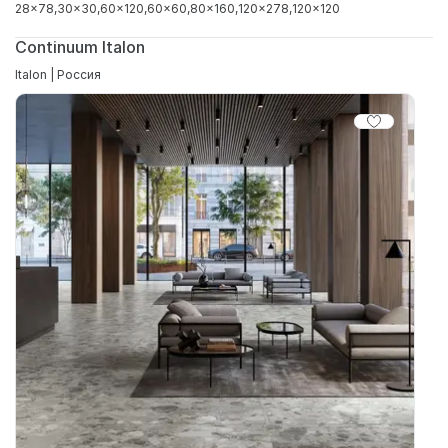
28x78
30x30
60x120
60x60
80x160
120x278
120x120
Continuum Italon
Italon | Россия