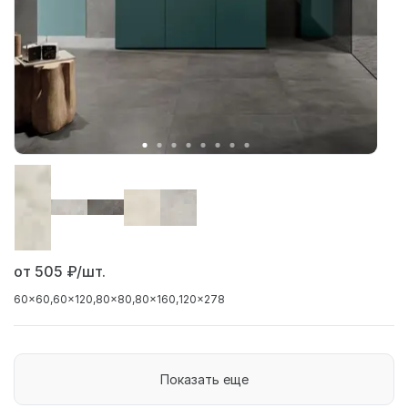
от 505
₽/шт.
60x60
60x120
80x80
80x160
120x278
Показать еще