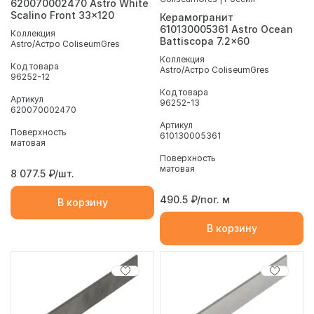
620070002470 Astro White
Scalino Front 33x120
Керамогранит
610130005361 Astro Ocean
Коллекция
Battiscopa 7.2x60
Astro/Астро ColiseumGres
Коллекция
Код товара
Astro/Астро ColiseumGres
96252-12
Код товара
Артикул
96252-13
620070002470
Артикул
Поверхность
610130005361
матовая
Поверхность
матовая
8 077.5
₽/шт.
490.5
₽/пог. м
В корзину
В корзину