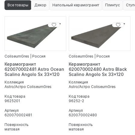
Все товары
Декор
Напольный керамогранит
Плинтус
Ступ
ColiseumGres | Россия
ColiseumGres | Россия
Керамогранит
Керамогранит
620070002481 Astro Ocean
620070002480 Astro Black
Scalino Angolo Sx 33x120
Scalino Angolo Sx 33x120
Коллекция
Коллекция
Astro/Астро ColiseumGres
Astro/Астро ColiseumGres
Код товара
Код товара
9625201
96252-2
Артикул
Артикул
620070002481
620070002480
Поверхность
Поверхность
матовая
матовая