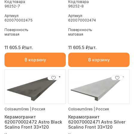
Код товара
Код товара
96252-7
96252-8
Артикул
Артикул
620070002475
620070002474
Поверхность
Поверхность
матовая
матовая
11 605.5
₽/шт.
11 605.5
₽/шт.
В корзину
В корзину
ColiseumGres | Россия
ColiseumGres | Россия
Керамогранит
Керамогранит
620070002472 Astro Black
620070002471 Astro Silver
Scalino Front 33x120
Scalino Front 33x120