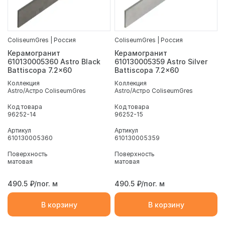
ColiseumGres | Россия
ColiseumGres | Россия
Керамогранит
Керамогранит
610130005360 Astro Black
610130005359 Astro Silver
Battiscopa 7.2x60
Battiscopa 7.2x60
Коллекция
Коллекция
Astro/Астро ColiseumGres
Astro/Астро ColiseumGres
Код товара
Код товара
96252-14
96252-15
Артикул
Артикул
610130005360
610130005359
Поверхность
Поверхность
матовая
матовая
490.5
₽/пог. м
490.5
₽/пог. м
В корзину
В корзину