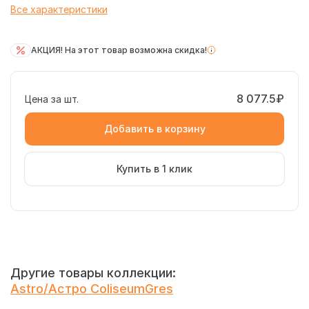
Все характеристики
АКЦИЯ! На этот товар возможна скидка!
8 077.5₽
Цена за шт.
Добавить в корзину
Купить в 1 клик
Российский керамогранит Astro Ocean Scalino Front 33x120,
ступень для облицовки зоны входной группы. Материал
стилизован под темный бетон с нейтральной структурой
Другие товары коллекции:
рисунка.
Astro/Астро ColiseumGres