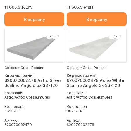
11 605.5
₽/шт.
11 605.5
₽/шт.
В корзину
В корзину
ColiseumGres | Россия
ColiseumGres | Россия
Керамогранит
Керамогранит
620070002479 Astro Silver
620070002478 Astro White
Scalino Angolo Sx 33x120
Scalino Angolo Sx 33x120
Коллекция
Коллекция
Astro/Астро ColiseumGres
Astro/Астро ColiseumGres
Код товара
Код товара
96252-3
96252-4
Артикул
Артикул
620070002479
620070002478