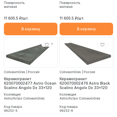
Поверхность
Поверхность
матовая
матовая
11 605.5
₽/шт.
11 605.5
₽/шт.
В корзину
В корзину
ColiseumGres | Россия
ColiseumGres | Россия
Керамогранит
Керамогранит
620070002477 Astro Ocean
620070002476 Astro Black
Scalino Angolo Dx 33x120
Scalino Angolo Dx 33x120
Коллекция
Коллекция
Astro/Астро ColiseumGres
Astro/Астро ColiseumGres
Код товара
Код товара
96252-5
96252-6