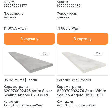
Артикул
Артикул
620070002477
620070002476
Поверхность
Поверхность
матовая
матовая
11 605.5
₽/шт.
11 605.5
₽/шт.
В корзину
В корзину
ColiseumGres | Россия
ColiseumGres | Россия
Керамогранит
Керамогранит
620070002475 Astro Silver
620070002474 Astro White
Scalino Angolo Dx 33x120
Scalino Angolo Dx 33x120
Коллекция
Коллекция
Astro/Астро ColiseumGres
Astro/Астро ColiseumGres