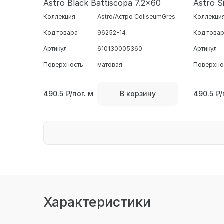
Astro Black Battiscopa 7.2x60
Astro S
Коллекция
Astro/Астро ColiseumGres
Коллекци
Код товара
96252-14
Код това
Артикул
610130005360
Артикул
Поверхность
матовая
Поверхно
490.5
₽/пог. м
490.5
₽/
В корзину
Характеристики