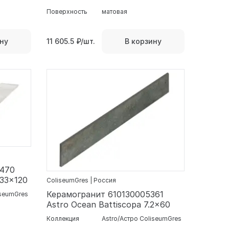
Поверхность
матовая
11 605.5
₽/шт.
ну
В корзину
2470
 33x120
ColiseumGres | Россия
Керамогранит 610130005361
iseumGres
Astro Ocean Battiscopa 7.2x60
Коллекция
Astro/Астро ColiseumGres