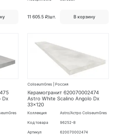
11 605.5
₽/шт.
ну
В корзину
ColiseumGres | Россия
2475
Керамогранит 620070002474
o Dx
Astro White Scalino Angolo Dx
33x120
iseumGres
Коллекция
Astro/Астро ColiseumGres
Код товара
96252-8
Артикул
620070002474