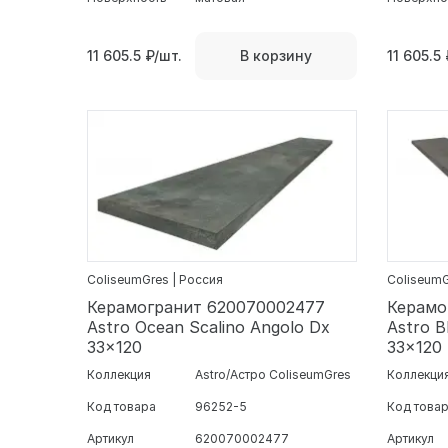
11 605.5
₽/шт.
11 605.5
В корзину
ColiseumGres | Россия
ColiseumG
Керамогранит 620070002477
Керамо
Astro Ocean Scalino Angolo Dx
Astro B
33x120
33x120
Коллекция
Astro/Астро ColiseumGres
Коллекци
Код товара
96252-5
Код това
Артикул
620070002477
Артикул