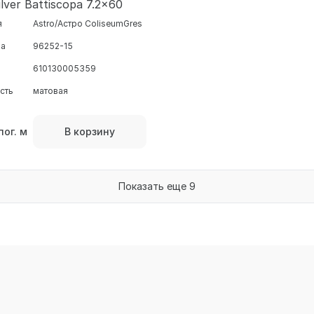
ilver Battiscopa 7.2x60
я
Astro/Астро ColiseumGres
ра
96252-15
610130005359
сть
матовая
пог. м
В корзину
Показать еще 9