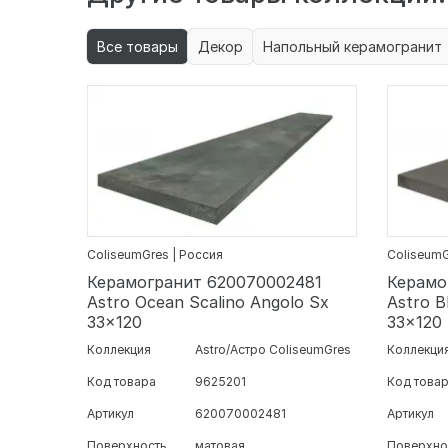
Все товары
Декор
Напольный керамогранит
ColiseumGres | Россия
ColiseumG
Керамогранит 620070002481
Керамо
Astro Ocean Scalino Angolo Sx
Astro B
33x120
33x120
Коллекция
Astro/Астро ColiseumGres
Коллекци
Код товара
9625201
Код това
Артикул
620070002481
Артикул
Поверхность
матовая
Поверхно