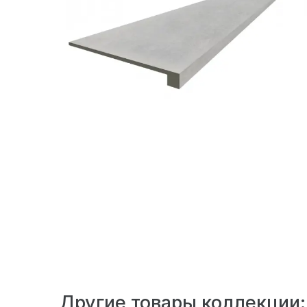
Российский керамогранит 620070002471 Astr
светлый серый бетон с неоднородным окра
Другие товары коллекции: