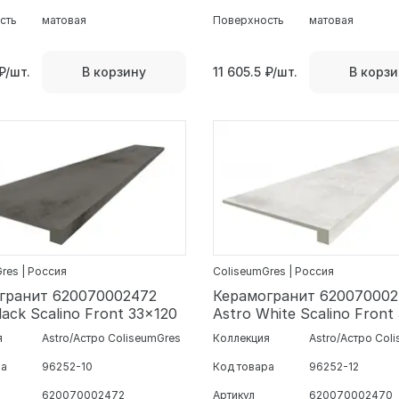
сть
матовая
Поверхность
матовая
₽/шт.
11 605.5
₽/шт.
В корзину
В корзи
res | Россия
ColiseumGres | Россия
гранит 620070002472
Керамогранит 62007000
lack Scalino Front 33x120
Astro White Scalino Front
я
Astro/Астро ColiseumGres
Коллекция
Astro/Астро Col
ра
96252-10
Код товара
96252-12
620070002472
Артикул
620070002470