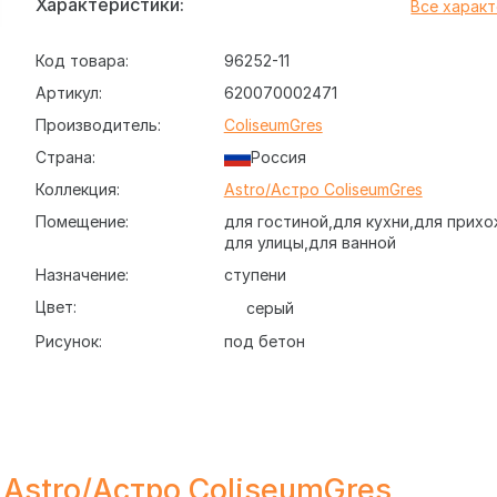
Характеристики:
Все харак
Код товара:
96252-11
Артикул:
620070002471
Производитель:
ColiseumGres
Страна:
Россия
Коллекция:
Astro/Астро ColiseumGres
Помещение:
для гостиной
для кухни
для прихо
для улицы
для ванной
Назначение:
ступени
Цвет:
серый
Рисунок:
под бетон
o Silver Scalino Front 33x120, ступень для облицовк
сом. Тип поверхности - матовый.
Astro/Астро ColiseumGres