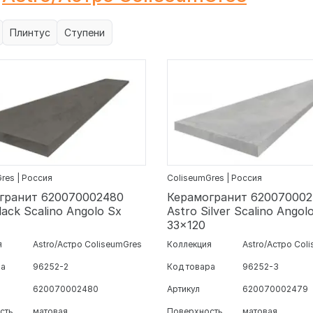
Плинтус
Ступени
res | Россия
ColiseumGres | Россия
гранит 620070002480
Керамогранит 62007000
lack Scalino Angolo Sx
Astro Silver Scalino Angol
33x120
я
Astro/Астро ColiseumGres
Коллекция
Astro/Астро Col
ра
96252-2
Код товара
96252-3
620070002480
Артикул
620070002479
сть
матовая
Поверхность
матовая