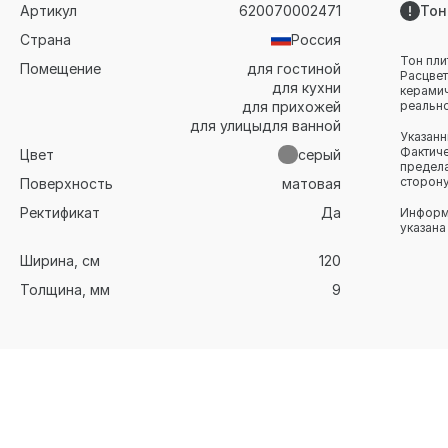
Артикул
620070002471
Тон
Страна
Россия
Тон пли
Помещение
для гостиной
Расцвет
для кухни
керамич
для прихожей
реально
для улицы
для ванной
Указанн
Фактиче
Цвет
серый
предела
сторону
Поверхность
матовая
Ректификат
Да
Информа
указана
Ширина, см
120
Толщина, мм
9