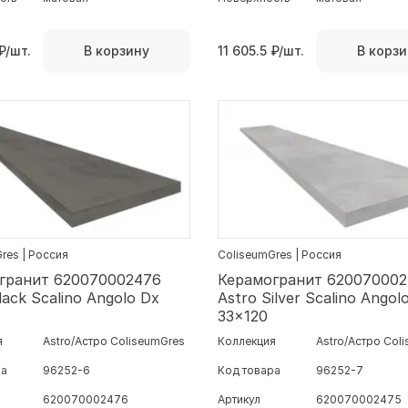
₽/шт.
11 605.5
₽/шт.
В корзину
В корзи
res | Россия
ColiseumGres | Россия
гранит 620070002476
Керамогранит 62007000
lack Scalino Angolo Dx
Astro Silver Scalino Angol
33x120
я
Astro/Астро ColiseumGres
Коллекция
Astro/Астро Col
ра
96252-6
Код товара
96252-7
620070002476
Артикул
620070002475