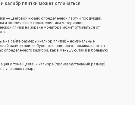
 и калибр плитки может отличаться
тки — цветовой нюанс определенной партии продукции.
ки и эстетические характеристики материалов
еской плитки на экране монитора может отличаться от
го.
ые на сайте размеры (калибр плитки) – номинальные.
ский размер плитки будет отклоняться от номинального в
х определенного калибра, как в меньшую, так и в большую
.
ция о тоне (цвете) и калибре (производственный размер)
 на упаковке товара.