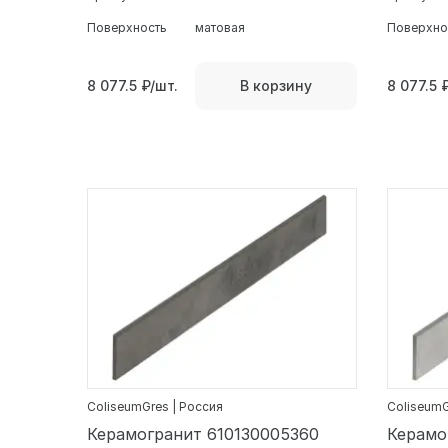
Поверхность
матовая
Поверхно
8 077.5
₽/шт.
8 077.5
В корзину
ColiseumGres | Россия
ColiseumG
Керамогранит 610130005360
Керамо