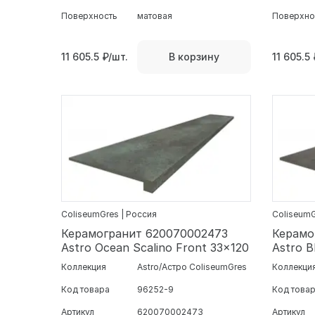
Поверхность
матовая
Поверхно
11 605.5
₽/шт.
11 605.5
В корзину
ColiseumGres | Россия
ColiseumG
Керамогранит 620070002473
Керамо
Astro Ocean Scalino Front 33x120
Astro B
Коллекция
Astro/Астро ColiseumGres
Коллекци
Код товара
96252-9
Код това
Артикул
620070002473
Артикул