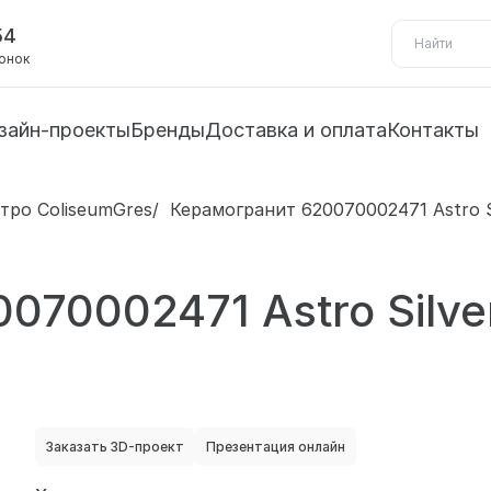
54
вонок
зайн-проекты
Бренды
Доставка и оплата
Контакты
стро ColiseumGres
Керамогранит 620070002471 Astro Si
70002471 Astro Silver
Заказать 3D-проект
Презентация онлайн