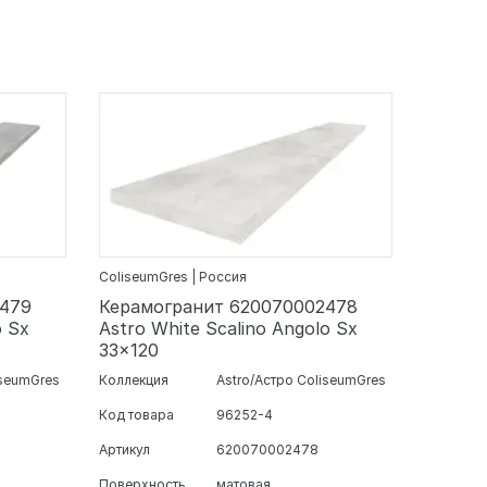
ColiseumGres | Россия
2479
Керамогранит 620070002478
o Sx
Astro White Scalino Angolo Sx
33x120
iseumGres
Коллекция
Astro/Астро ColiseumGres
Код товара
96252-4
Артикул
620070002478
Поверхность
матовая