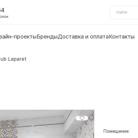
54
вонок
зайн-проекты
Бренды
Доставка и оплата
Контакты
ub Laparet
Помещение: