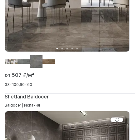
от 507
₽/м²
33x100
60x60
Shetland Baldocer
Baldocer | Испания