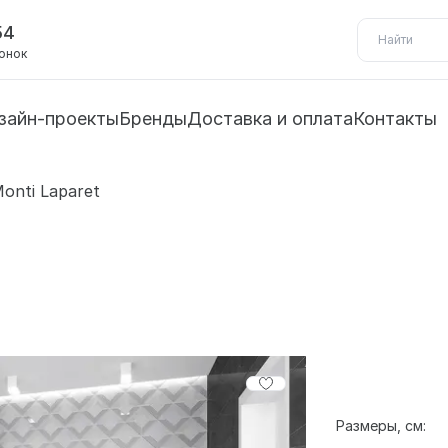
54
вонок
зайн-проекты
Бренды
Доставка и оплата
Контакты
onti Laparet
Размеры, см: