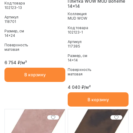
Плитка WOW MUD Boheme
Код товара
14x14
102123-13
Коллекция
Артикул
MUD WOW
118701
Код товара
Размер, см
102123-1
14x24
Артикул
Поверхность
117385
матовая
Размер, см
14x14
6 754
₽/м²
Поверхность
матовая
В корзину
4 040
₽/м²
В корзину