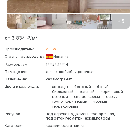
+5
от 3 834 ₽/м²
Производитель:
WOW
Страна производства:
Испания
Размеры, см:
14x24
14x14
Помещение:
для ванной
облицовочная
Назначение:
керамогранит
Цвета в коллекции:
антрацит
бежевый
белый
бирюзовый
зелёный
коричневый
розовый
светло-серый
серый
темно-коричневый
чёрный
терракотовый
Рисунок:
под дерево
под камень
состаренная
под бетон
геометрический
полосы
Категория:
керамическая плитка