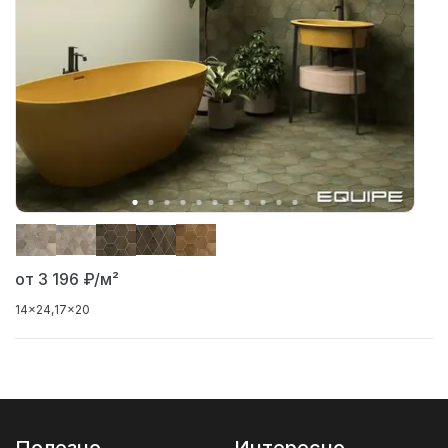
от 3 196
₽/м²
14x24
17x20