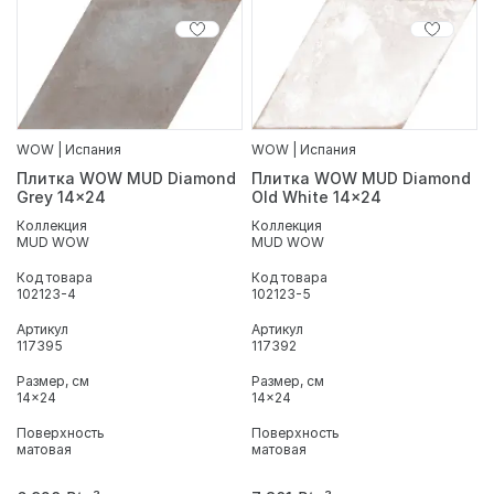
WOW | Испания
WOW | Испания
Плитка WOW MUD Diamond
Плитка WOW MUD Diamond
Grey 14x24
Old White 14x24
Коллекция
Коллекция
MUD WOW
MUD WOW
Код товара
Код товара
102123-4
102123-5
Артикул
Артикул
117395
117392
Размер, см
Размер, см
14x24
14x24
Поверхность
Поверхность
матовая
матовая