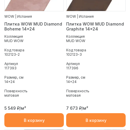
WOW | Испания
WOW | Испания
Плитка WOW MUD Diamond
Плитка WOW MUD Diamond
Boheme 14x24
Graphite 14x24
Коллекция
Коллекция
MUD WOW
MUD WOW
Код товара
Код товара
102123-2
102123-3
Артикул
Артикул
117393
117396
Размер, см
Размер, см
14x24
14x24
Поверхность
Поверхность
матовая
матовая
5 549
₽/м²
7 673
₽/м²
В корзину
В корзину