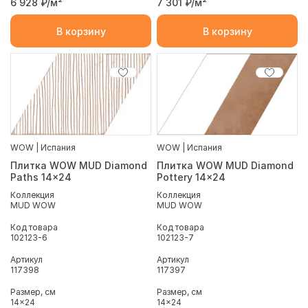
6 928
₽/м²
7 301
₽/м²
В корзину
В корзину
WOW | Испания
WOW | Испания
Плитка WOW MUD Diamond
Плитка WOW MUD Diamond
Paths 14x24
Pottery 14x24
Коллекция
Коллекция
MUD WOW
MUD WOW
Код товара
Код товара
102123-6
102123-7
Артикул
Артикул
117398
117397
Размер, см
Размер, см
14x24
14x24