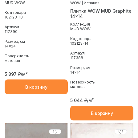
MUD WOW
WOW | Испания
Плитка WOW MUD Graphite
Код товара
14x14
102123-10
Коллекция
Артикул
MUD WOW
117390
Код товара
Размер, см
102123-14
14x24
Артикул
Поверхность
117388
матовая
Размер, см
14x14
5 897
₽/м²
Поверхность
В корзину
матовая
5 044
₽/м²
В корзину