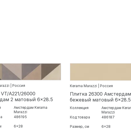
razzi | Россия
Kerama Marazzi | Россия
 VT/A221/26000
Плитка 26300 Амстердам
дам 2 матовый 6x28.5
бежевый матовый 6x28.5
я
Амстердам Kerama
Коллекция
Амстердам Kera
Marazzi
Marazzi
ра
486195
Код товара
486187
м
6x28
Размер, см
6x28