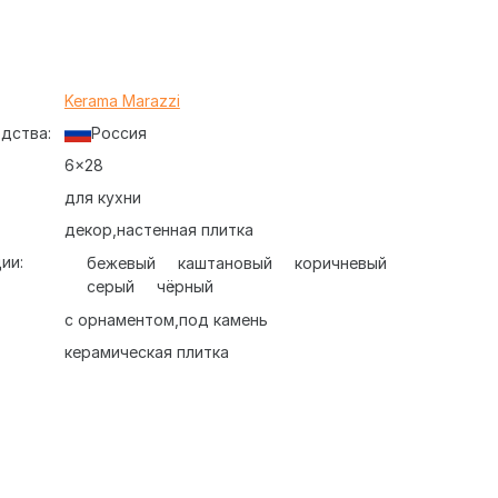
:
Kerama Marazzi
дства:
Россия
6x28
для кухни
декор
настенная плитка
ии:
бежевый
каштановый
коричневый
серый
чёрный
с орнаментом
под камень
керамическая плитка