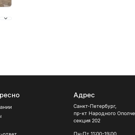
ресно
Адрес
Санкт-Петербург,
ании
пр-кт Народного Ополче
ы
секция 202
Пн-Пт 11:00-19:00
-ответ