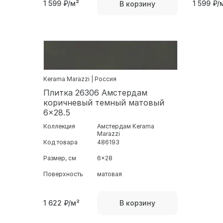
1 599
₽/м²
1 599
₽/
В корзину
Kerama Marazzi | Россия
Плитка 26306 Амстердам
коричневый темный матовый
6x28.5
Коллекция
Амстердам Kerama
Marazzi
Код товара
486193
Размер, см
6x28
Поверхность
матовая
1 622
₽/м²
В корзину