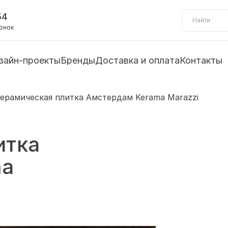
54
вонок
зайн-проекты
Бренды
Доставка и оплата
Контакты
ерамическая плитка Амстердам Kerama Marazzi
итка
ma