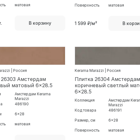
сть
матовая
Поверхность
матовая
.
В корзину
1 599
₽/м²
В корзи
razzi | Россия
Kerama Marazzi | Россия
 26303 Амстердам
Плитка 26304 Амстердам
вый матовый 6x28.5
коричневый светлый ма
6x28.5
я
Амстердам Kerama
Marazzi
Коллекция
Амстердам Kera
ра
486190
Marazzi
Код товара
486191
м
6x28
Размер, см
6x28
сть
матовая
Поверхность
матовая