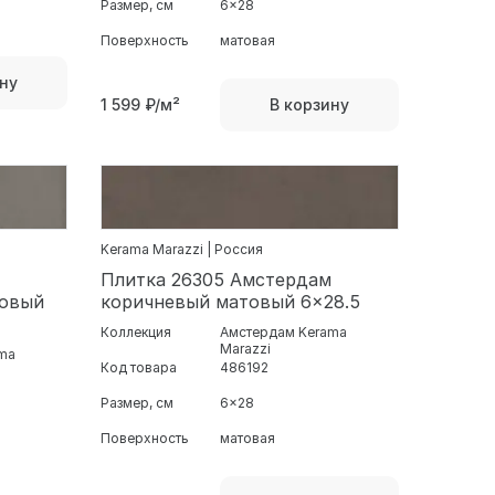
Размер, см
6x28
Поверхность
матовая
ну
1 599
₽/м²
В корзину
Kerama Marazzi | Россия
Плитка 26305 Амстердам
товый
коричневый матовый 6x28.5
Коллекция
Амстердам Kerama
Marazzi
ma
Код товара
486192
Размер, см
6x28
Поверхность
матовая