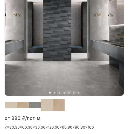
от 990
₽/пог. м
7x30
30x60
30x30
60x120
60x60
80x80
80x160