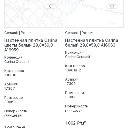
Cersanit | Россия
Cersanit | Россия
Настенная плитка Carina
Настенная плитка Carina
цветы белый 29,8x59,8
белый 29,8x59,8 A16963
A16959
Коллекция
Carina Cersanit
Коллекция
Carina Cersanit
Код товара
108018-2
Код товара
108018-1
Артикул
17305
Артикул
17307
Размер, см
30x60
Размер, см
30x60
Поверхность
глянцевая
Поверхность
глянцевая
1 062
₽/м²
1 062
₽/м²