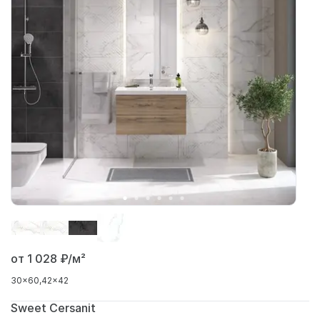
от 1 028
₽/м²
30x60
42x42
Sweet Cersanit