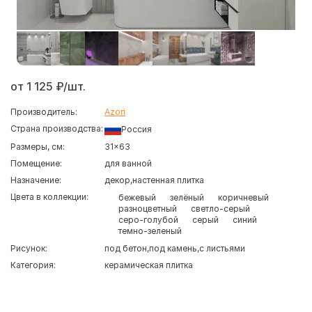
от 1 125 ₽/шт.
Производитель:
Azori
Страна производства:
Россия
Размеры, см:
31x63
Помещение:
для ванной
Назначение:
декор
настенная плитка
Цвета в коллекции:
бежевый
зелёный
коричневый
разноцветный
светло-серый
серо-голубой
серый
синий
темно-зеленый
Рисунок:
под бетон
под камень
с листьями
Категория:
керамическая плитка