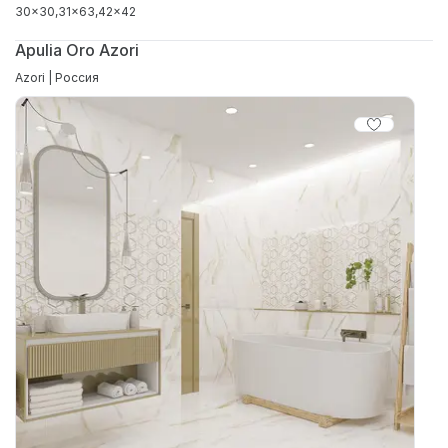
30x30
31x63
42x42
Apulia Oro Azori
Azori | Россия