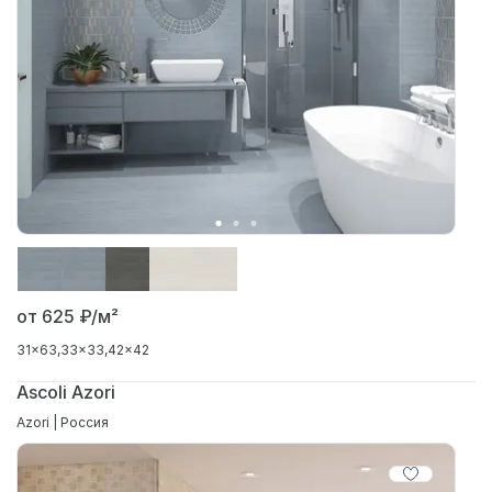
от 625
₽/м²
31x63
33x33
42x42
Ascoli Azori
Azori | Россия