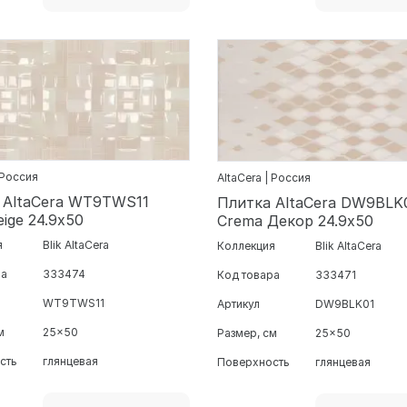
 Россия
AltaCera | Россия
 AltaCera WT9TWS11
Плитка AltaCera DW9BLK0
eige 24.9х50
Crema Декор 24.9х50
я
Blik AltaCera
Коллекция
Blik AltaCera
ра
333474
Код товара
333471
WT9TWS11
Артикул
DW9BLK01
м
25x50
Размер, см
25x50
сть
глянцевая
Поверхность
глянцевая