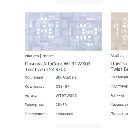
AltaCera |
AltaCera | Россия
Плитка
Плитка AltaCera WT9TWS03
Twist B
Twist Azul 24.9х50
Коллекци
Коллекция
Blik AltaCera
Код това
Код товара
333467
Артикул
Артикул
WT9TWS03
Размер, с
Размер, см
25x50
Поверхно
Поверхность
глянцевая