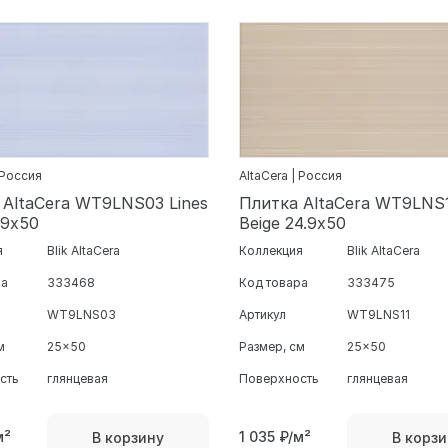
 Россия
AltaCera | Россия
 AltaCera WT9LNS03 Lines
Плитка AltaCera WT9LNS1
.9х50
Beige 24.9х50
я
Blik AltaCera
Коллекция
Blik AltaCera
ра
333468
Код товара
333475
WT9LNS03
Артикул
WT9LNS11
м
25x50
Размер, см
25x50
сть
глянцевая
Поверхность
глянцевая
м²
1 035
₽/м²
В корзину
В корзи