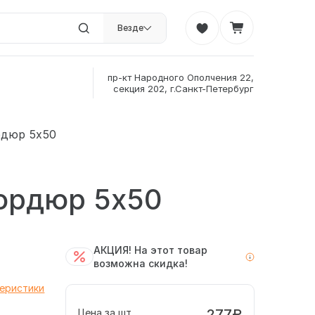
Везде
пр-кт Народного Ополчения 22,
секция 202, г.Санкт-Петербург
рдюр 5х50
Бордюр 5х50
АКЦИЯ! На этот товар
возможна скидка!
теристики
277₽
Цена за шт.