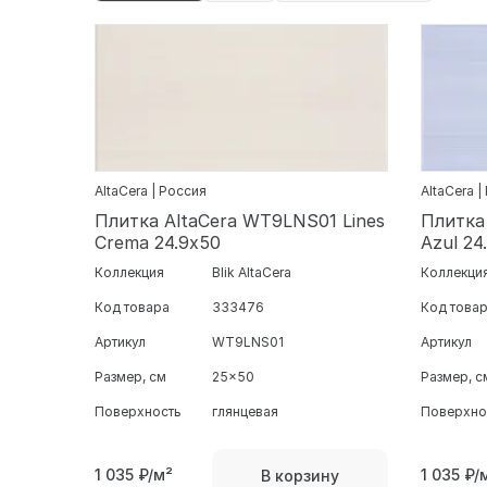
AltaCera | Россия
AltaCera |
Плитка AltaCera WT9LNS01 Lines
Плитка
Crema 24.9х50
Azul 24
Коллекция
Blik AltaCera
Коллекци
Код товара
333476
Код това
Артикул
WT9LNS01
Артикул
Размер, см
25x50
Размер, с
Поверхность
глянцевая
Поверхно
1 035
₽/м²
1 035
₽/
В корзину