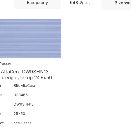
²
В корзину
648
₽/шт.
В корзи
 Россия
 AltaCera DW9SHN13
Marengo Декор 24.9х50
я
Blik AltaCera
ра
333465
DW9SHN13
м
25x50
сть
глянцевая