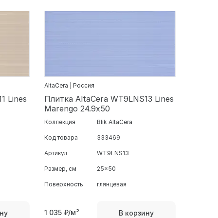
AltaCera | Россия
1 Lines
Плитка AltaCera WT9LNS13 Lines
Marengo 24.9х50
Коллекция
Blik AltaCera
Код товара
333469
Артикул
WT9LNS13
Размер, см
25x50
Поверхность
глянцевая
1 035
₽/м²
ну
В корзину