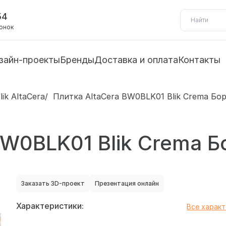
54
вонок
зайн-проекты
Бренды
Доставка и оплата
Контакты
lik AltaCera
Плитка AltaCera BW0BLK01 Blik Crema Бо
BW0BLK01 Blik Crema 
Заказать 3D-проект
Презентация онлайн
Характеристики:
Все харак