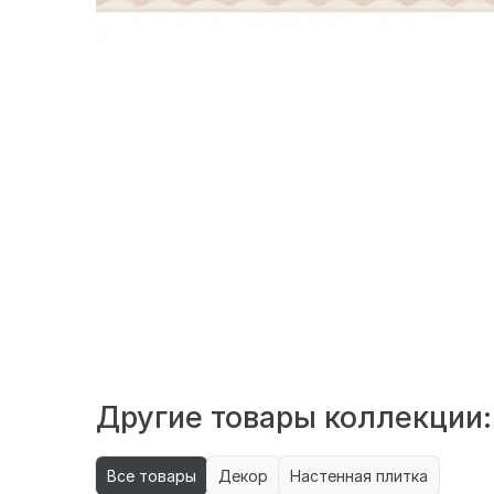
Российская керамическая плитка AltaCera 
ванной комнате. Тип рисунка - геометричес
Другие товары коллекции:
Все товары
Декор
Настенная плитка