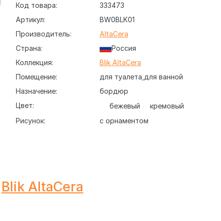
Код товара:
333473
Артикул:
BW0BLK01
Производитель:
AltaCera
Страна:
Россия
Коллекция:
Blik AltaCera
Помещение:
для туалета
для ванной
Назначение:
бордюр
Цвет:
бежевый
кремовый
Рисунок:
с орнаментом
BW0BLK01 Blik Crema Бордюр 5х50, декоративный нас
кий, поверхность глазурованная, глянцевая.
Blik AltaCera