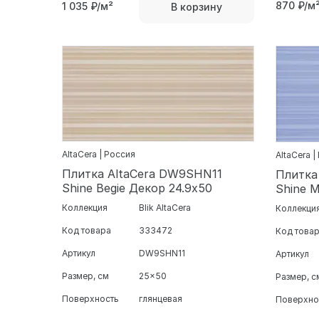
870
₽/м
1 035
₽/м²
В корзину
AltaCera | Россия
AltaCera |
Плитка AltaCera DW9SHN11
Плитка
Shine Begie Декор 24.9х50
Shine 
Коллекция
Blik AltaCera
Коллекци
Код товара
333472
Код това
Артикул
DW9SHN11
Артикул
Размер, см
25x50
Размер, с
Поверхность
глянцевая
Поверхно