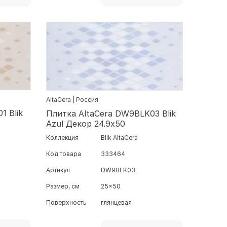
AltaCera | Россия
1 Blik
Плитка AltaCera DW9BLK03 Blik
Azul Декор 24.9х50
Коллекция
Blik AltaCera
Код товара
333464
Артикул
DW9BLK03
Размер, см
25x50
Поверхность
глянцевая