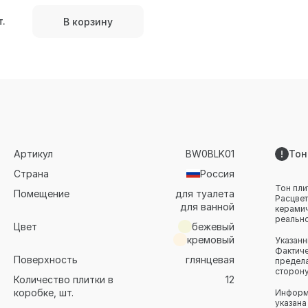
т.
В корзину
Артикул
BW0BLK01
Тон
Страна
Россия
Тон пли
Помещение
для туалета
Расцвет
для ванной
керамич
реально
Цвет
бежевый
кремовый
Указанн
Фактиче
Поверхность
глянцевая
предела
сторону
Количество плитки в
12
коробке, шт.
Информа
указана