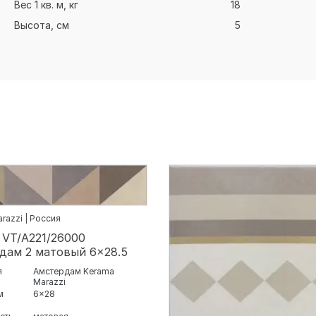
Вес 1 кв. м, кг
18
Высота, см
5
razzi | Россия
 VT/A221/26000
дам 2 матовый 6x28.5
я
Амстердам Kerama
Marazzi
м
6x28