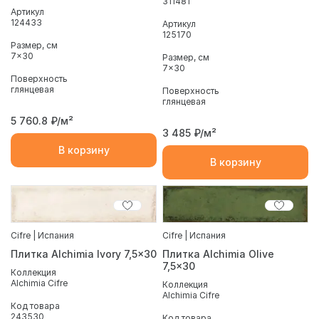
311481
Артикул
124433
Артикул
125170
Размер, см
7x30
Размер, см
7x30
Поверхность
глянцевая
Поверхность
глянцевая
5 760.8
₽/м²
3 485
₽/м²
В корзину
В корзину
Cifre | Испания
Cifre | Испания
Плитка Alchimia Ivory 7,5x30
Плитка Alchimia Olive
7,5x30
Коллекция
Alchimia Cifre
Коллекция
Alchimia Cifre
Код товара
243530
Код товара