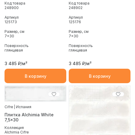
Код товара
Код товара
248900
248902
Артикул
Артикул
125173
125176
Размер, см
Размер, см
7x30
7x30
Поверхность
Поверхность
глянцевая
глянцевая
3 485
₽/м²
3 485
₽/м²
В корзину
В корзину
Cifre | Испания
Плитка Alchimia White
7,5x30
Коллекция
Alchimia Cifre