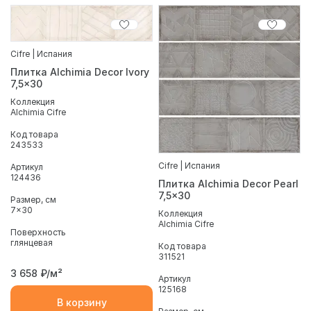
Cifre | Испания
Плитка Alchimia Decor Ivory
7,5x30
Коллекция
Alchimia Cifre
Код товара
243533
Cifre | Испания
Артикул
124436
Плитка Alchimia Decor Pearl
7,5x30
Размер, см
7x30
Коллекция
Alchimia Cifre
Поверхность
глянцевая
Код товара
311521
3 658
₽/м²
Артикул
125168
В корзину