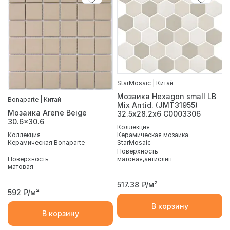
StarMosaic | Китай
Мозаика Hexagon small LB
Bonaparte | Китай
Mix Antid. (JMT31955)
Мозаика Arene Beige
32.5х28.2х6 С0003306
30.6x30.6
Коллекция
Коллекция
Керамическая мозаика
Керамическая Bonaparte
StarMosaic
Поверхность
Поверхность
матовая
антислип
матовая
517.38
₽/м²
592
₽/м²
В корзину
В корзину