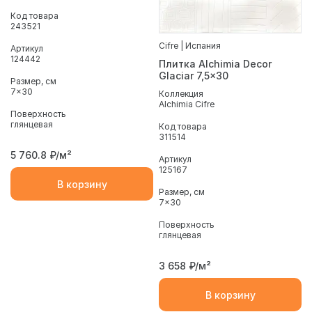
Код товара
243521
Cifre | Испания
Артикул
124442
Плитка Alchimia Decor
Glaciar 7,5x30
Размер, см
7x30
Коллекция
Alchimia Cifre
Поверхность
глянцевая
Код товара
311514
5 760.8
₽/м²
Артикул
125167
В корзину
Размер, см
7x30
Поверхность
глянцевая
3 658
₽/м²
В корзину