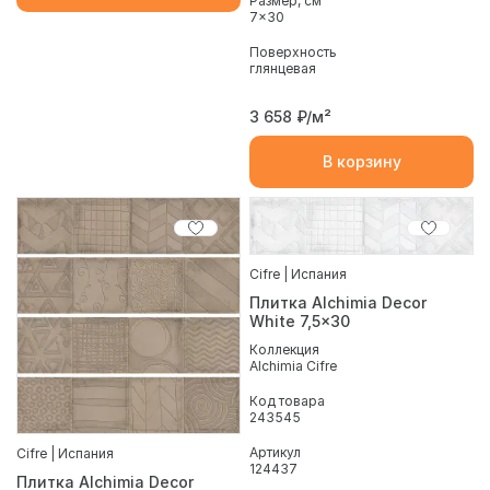
Размер, см
7x30
Поверхность
глянцевая
3 658
₽/м²
В корзину
Cifre | Испания
Плитка Alchimia Decor
White 7,5x30
Коллекция
Alchimia Cifre
Код товара
243545
Артикул
Cifre | Испания
124437
Плитка Alchimia Decor