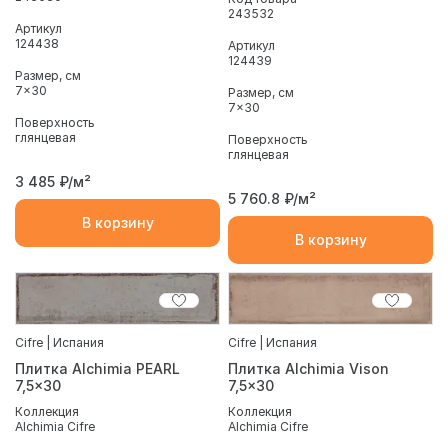
243532
Артикул
124438
Артикул
124439
Размер, см
7x30
Размер, см
7x30
Поверхность
глянцевая
Поверхность
глянцевая
3 485
₽/м²
5 760.8
₽/м²
В корзину
В корзину
Cifre | Испания
Cifre | Испания
Плитка Alchimia PEARL
Плитка Alchimia Vison
7,5x30
7,5x30
Коллекция
Коллекция
Alchimia Cifre
Alchimia Cifre