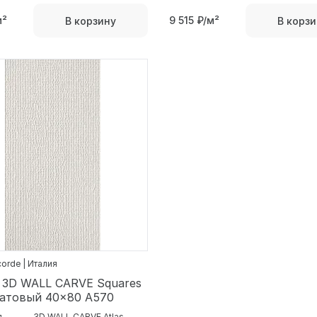
м²
9 515
₽/м²
В корзину
В корзи
corde | Италия
 3D WALL CARVE Squares
Матовый 40x80 A570
я
3D WALL CARVE Atlas