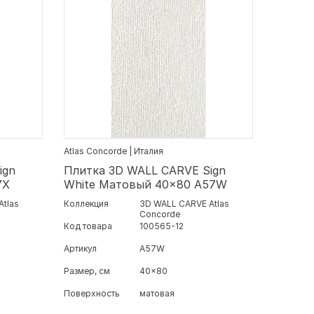
Atlas Concorde | Италия
ign
Плитка 3D WALL CARVE Sign
7X
White Матовый 40x80 A57W
Atlas
Коллекция
3D WALL CARVE Atlas
Concorde
Код товара
100565-12
Артикул
A57W
Размер, см
40x80
Поверхность
матовая