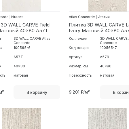
corde | Италия
Atlas Concorde | Италия
 3D WALL CARVE Field
Плитка 3D WALL CARVE L
Матовый 40x80 A57T
Ivory Матовый 40x80 A5
я
3D WALL CARVE Atlas
Коллекция
3D WALL CARVE 
Concorde
Concorde
ра
100565-6
Код товара
100565-7
A57T
Артикул
A579
м
40x80
Размер, см
40x80
сть
матовая
Поверхность
матовая
м²
9 201
₽/м²
В корзину
В корзи