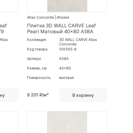
Atlas Concorde | Италия
eaf
Плитка 3D WALL CARVE Leaf
79
Pearl Матовый 40x80 A58A
Atlas
Коллекция
3D WALL CARVE Atlas
Concorde
Код товара
100565-8
Артикул
A58A
Размер, см
40x80
Поверхность
матовая
9 201
₽/м²
ну
В корзину