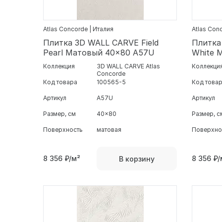
Atlas Concorde | Италия
Atlas Con
Плитка 3D WALL CARVE Field
Плитка
Pearl Матовый 40x80 A57U
White 
Коллекция
3D WALL CARVE Atlas
Коллекци
Concorde
Код товара
100565-5
Код това
Артикул
A57U
Артикул
Размер, см
40x80
Размер, с
Поверхность
матовая
Поверхно
8 356
₽/м²
8 356
₽/
В корзину