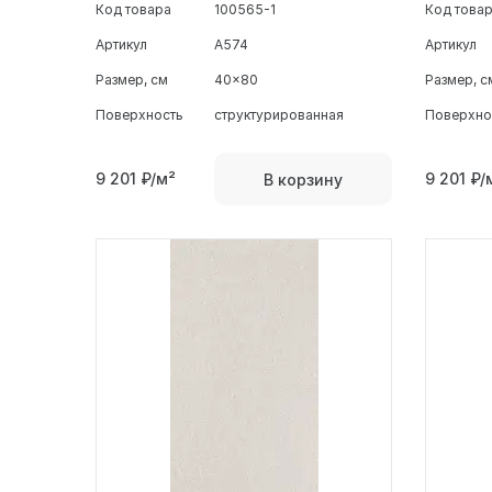
Код товара
100565-1
Код това
Артикул
A574
Артикул
Размер, см
40x80
Размер, с
Поверхность
структурированная
Поверхно
9 201
₽/м²
9 201
₽/
В корзину