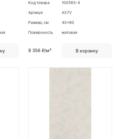
Код товара
100565-4
Артикул
A57V
Размер, см
40x80
ная
Поверхность
матовая
8 356
₽/м²
ну
В корзину