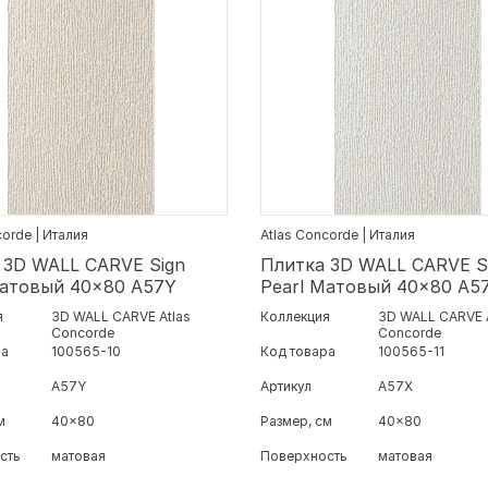
corde | Италия
Atlas Concorde | Италия
 3D WALL CARVE Sign
Плитка 3D WALL CARVE S
Матовый 40x80 A57Y
Pearl Матовый 40x80 A5
я
3D WALL CARVE Atlas
Коллекция
3D WALL CARVE 
Concorde
Concorde
ра
100565-10
Код товара
100565-11
A57Y
Артикул
A57X
м
40x80
Размер, см
40x80
сть
матовая
Поверхность
матовая