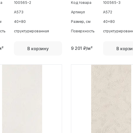
ра
100565-2
Код товара
100565-3
A573
Артикул
A572
м
40x80
Размер, см
40x80
сть
структурированная
Поверхность
структурирован
м²
9 201
₽/м²
В корзину
В корзи