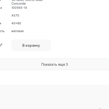
Concorde
ра
100565-14
A570
м
40x80
сть
матовая
м²
В корзину
Показать еще 3