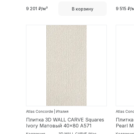
9 201
₽/м²
9 515
₽/
В корзину
Atlas Concorde | Италия
Atlas Con
Плитка 3D WALL CARVE Squares
Плитка
Ivory Матовый 40x80 A571
Pearl 
Коллекция
3D WALL CARVE Atlas
Коллекци