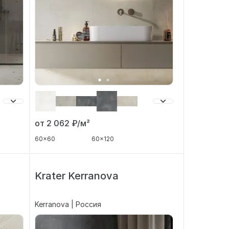
от 2 062
₽/м²
60x60
60x120
Krater Kerranova
Kerranova | Россия