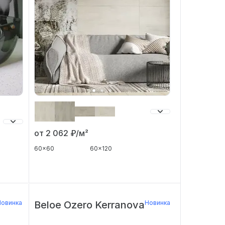
от 2 062
₽/м²
60x60
60x120
овинка
Beloe Ozero Kerranova
Новинка