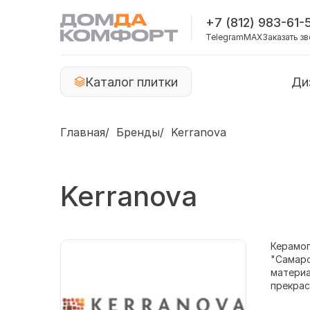
+7 (812) 983-61-
Telegram
MAX
Заказать з
Каталог плитки
Ди
Главная
Бренды
Kerranova
Kerranova
Керамог
"Самарс
материа
прекрас