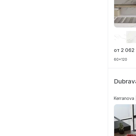
от 2 062
60x120
Dubrav
Kerranova 