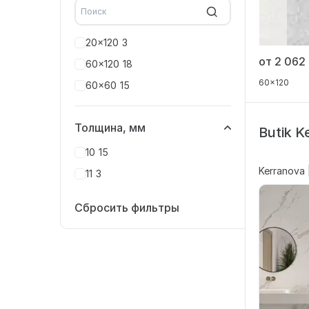
20x120
3
от 2 062
60x120
18
60x120
60x60
15
Толщина, мм
Butik K
10
15
Kerranova 
11
3
Сбросить фильтры