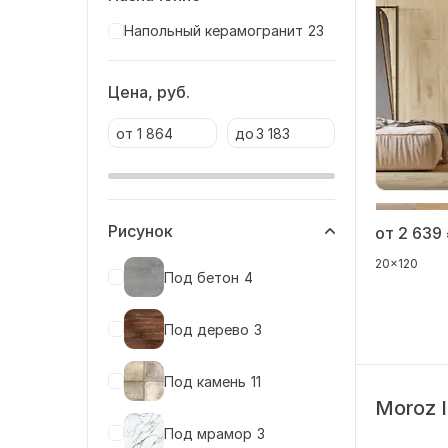
Напольный керамогранит
23
Цена, руб.
от
до
Рисунок
от 2 639
20x120
Под бетон
4
Под дерево
3
Под камень
11
Moroz I
Под мрамор
3