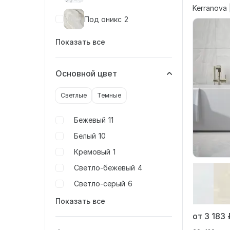
Kerranova 
Под оникс
2
Показать все
Основной цвет
Светлые
Темные
Бежевый
11
Белый
10
Кремовый
1
Светло-бежевый
4
Светло-серый
6
Показать все
от 3 183