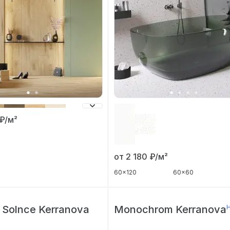
₽/м²
от 2 180
₽/м²
60x120
60x60
 Solnce Kerranova
Monochrom Kerranova
Н