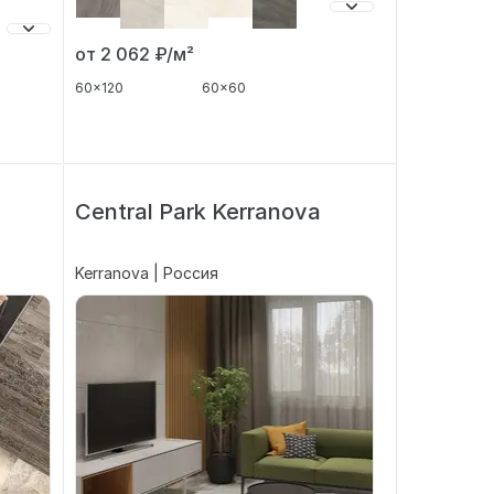
от 2 062
₽/м²
60x120
60x60
Central Park Kerranova
Kerranova | Россия