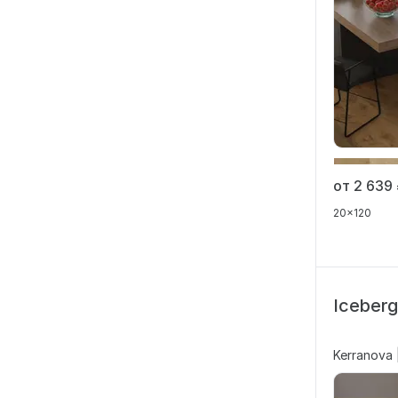
от 2 639
20x120
Iceberg
Kerranova 