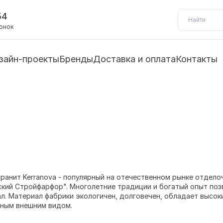
54
вонок
зайн-проекты
Бренды
Доставка и оплата
Контакты
ранит Kerranova - популярный на отечественном рынке отдело
кий Стройфарфор". Многолетние традиции и богатый опыт поз
л. Материал фабрики экологичен, долговечен, обладает высо
ным внешним видом.