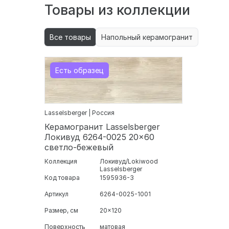
Товары из коллекции
Все товары
Напольный керамогранит
Есть образец
Lasselsberger | Россия
Керамогранит Lasselsberger
Локивуд 6264-0025 20x60
светло-бежевый
Коллекция
Локивуд/Lokiwood
Lasselsberger
Код товара
1595936-3
Артикул
6264-0025-1001
Размер, см
20x120
Поверхность
матовая