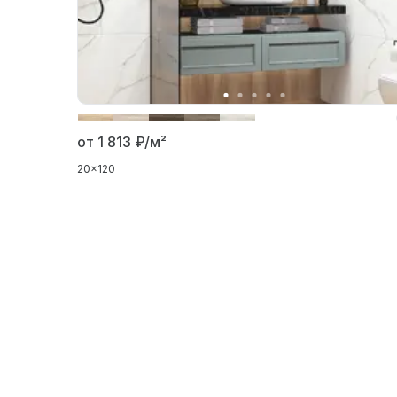
от 1 813
₽/м²
20x120