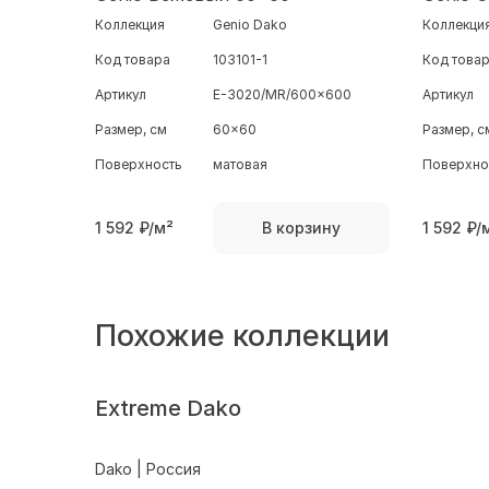
Коллекция
Genio Dako
Коллекци
Код товара
103101-1
Код това
Артикул
E-3020/MR/600x600
Артикул
Размер, см
60x60
Размер, с
Поверхность
матовая
Поверхно
1 592
₽/м²
1 592
₽/
В корзину
Похожие коллекции
Extreme Dako
Dako | Россия