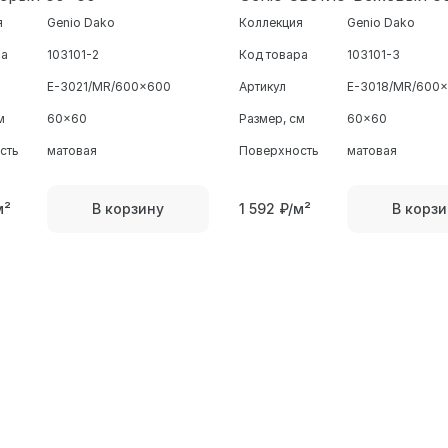
я
Genio Dako
Коллекция
Genio Dako
ра
103101-2
Код товара
103101-3
E-3021/MR/600x600
Артикул
E-3018/MR/600
м
60x60
Размер, см
60x60
сть
матовая
Поверхность
матовая
м²
1 592
₽/м²
В корзину
В корзи