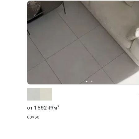
от 1 592
₽/м²
60x60