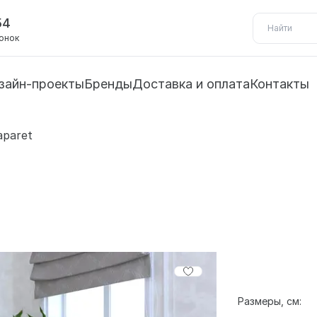
54
вонок
зайн-проекты
Бренды
Доставка и оплата
Контакты
aparet
Размеры, см: