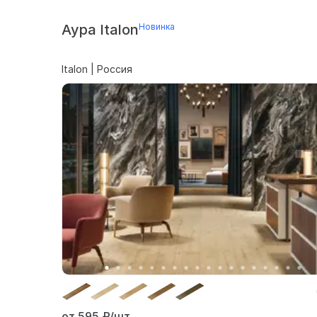
Аура Italon
Новинка
Italon | Россия
от 595
₽/шт.