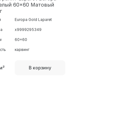
 белый 60x60 Матовый
г
я
Europa Gold Laparet
ра
х9999295349
м
60x60
сть
карвинг
м²
В корзину