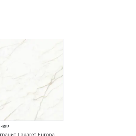
 Индия
гранит Laparet Europa