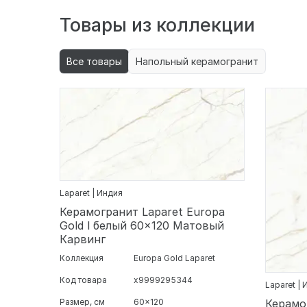
Товары из коллекции
Все товары
Напольный керамогранит
Laparet | Индия
Керамогранит Laparet Europa
Gold l белый 60x120 Матовый
Карвинг
Коллекция
Europa Gold Laparet
Код товара
х9999295344
Laparet |
Размер, см
60x120
Керамо