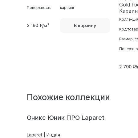
Gold l
Поверхность
карвинг
Карвин
Коллекци
3 190
₽/м²
В корзину
Код това
Размер, с
Поверхно
2 790
₽/
Похожие коллекции
Оникс Юник ПРО Laparet
Laparet | Индия