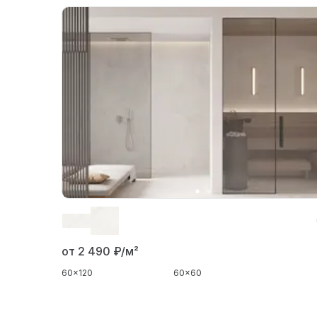
от 2 490
₽/м²
60x120
60x60