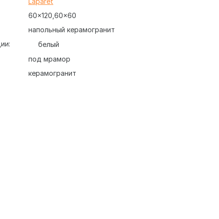
:
Laparet
60x120
60x60
напольный керамогранит
ии:
белый
под мрамор
керамогранит