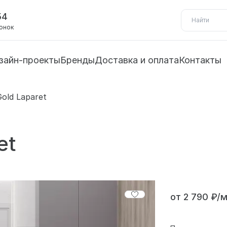
54
вонок
зайн-проекты
Бренды
Доставка и оплата
Контакты
old Laparet
et
от 2 790 ₽/м