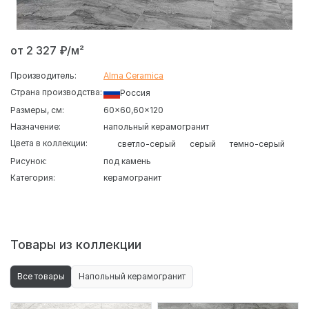
от 2 327 ₽/м²
Производитель:
Alma Ceramica
Страна производства:
Россия
Размеры, см:
60x60
60x120
Назначение:
напольный керамогранит
Цвета в коллекции:
светло-серый
серый
темно-серый
Рисунок:
под камень
Категория:
керамогранит
Серия керамического гранита
Боттичино
от
Alma
Ceramica
запоминается выразительной брутальной
фактурой природного камня. Натуральный рисунок
поверхности и сдержанная цветовая гамма помогают
Товары из коллекции
создать интерьер с характером, который хорошо
подходит для современных минималистичных
Все товары
Напольный керамогранит
пространств, а также для интерьера в стиле ЭКО.
Плита имеет шероховатую нескользкую поверхность,