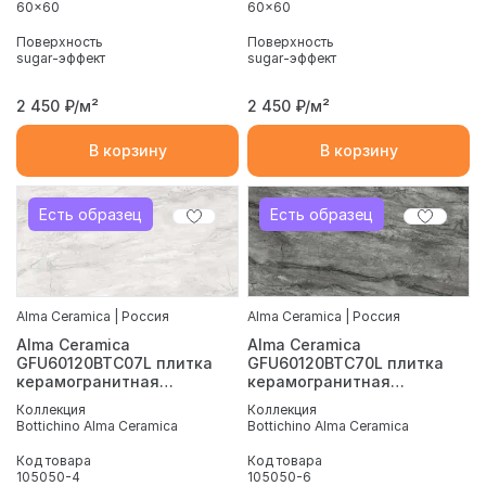
60x60
60x60
Поверхность
Поверхность
sugar-эффект
sugar-эффект
2 450
₽/м²
2 450
₽/м²
В корзину
В корзину
Есть образец
Есть образец
Alma Ceramica | Россия
Alma Ceramica | Россия
Alma Ceramica
Alma Ceramica
GFU60120BTC07L плитка
GFU60120BTC70L плитка
керамогранитная
керамогранитная
Bottichino 600*1200
Bottichino 600*1200
Коллекция
Коллекция
Bottichino Alma Ceramica
Bottichino Alma Ceramica
Код товара
Код товара
105050-4
105050-6