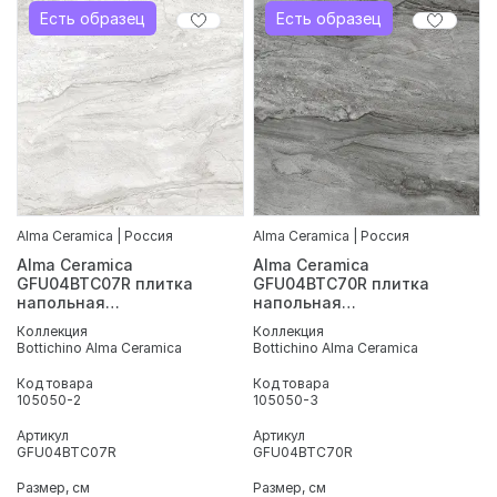
благодаря чему покрытие остается безопасным даже во
Есть образец
Есть образец
влажных зонах. Подходит для укладки во входных
группах, в прихожих, а также в помещениях с повышенной
влажностью — например, в ванных комнатах, банях и
саунах. Такое покрытие отличается прочностью,
устойчивостью к влаге и износу, сохраняя аккуратный
внешний вид в процессе эксплуатации.
Alma Ceramica | Россия
Alma Ceramica | Россия
Alma Ceramica
Alma Ceramica
GFU04BTC07R плитка
GFU04BTC70R плитка
напольная
напольная
керамогранитная
керамогранитная
Коллекция
Коллекция
Bottichino 600*600
Bottichino 600*600
Bottichino Alma Ceramica
Bottichino Alma Ceramica
Код товара
Код товара
105050-2
105050-3
Артикул
Артикул
GFU04BTC07R
GFU04BTC70R
Размер, см
Размер, см