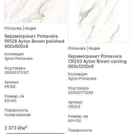
Primavera | Индия
Керамогранит Primavera
PR128 Ayton Brown polished
600х600х9
Primavera | Индия
Коллекция
Керамогранит Primavera
Ayton Primavera
CR203 Ayton Brown carving
600х1200х9
Код товара
00000173321
Коллекция
Ayton Primavera
Артикул
PR128
Код товара
00000173289
Размер, см
60x60
Артикул
CR203
Поверхность
полированная
Размер, см
60x120
2 373
₽/м²
Поверхность