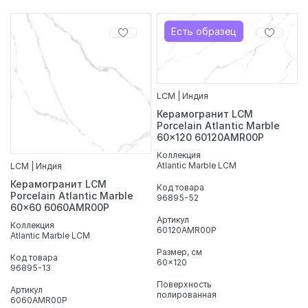
Есть образец
LCM | Индия
Керамогранит LCM
Porcelain Atlantic Marble
60x120 60120AMR00P
Коллекция
Atlantic Marble LCM
LCM | Индия
Керамогранит LCM
Код товара
Porcelain Atlantic Marble
96895-52
60x60 6060AMR00P
Артикул
Коллекция
60120AMR00P
Atlantic Marble LCM
Размер, см
Код товара
60x120
96895-13
Поверхность
Артикул
полированная
6060AMR00P