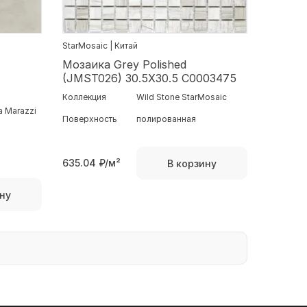
StarMosaic | Китай
Мозаика Grey Polished
(JMST026) 30.5X30.5 С0003475
Коллекция
Wild Stone StarMosaic
 Marazzi
Поверхность
полированная
635.04
₽/м²
В корзину
ну