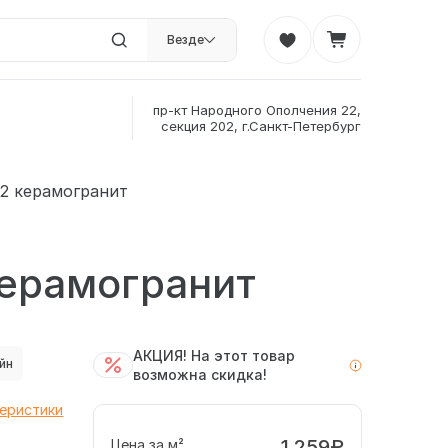
Везде
пр-кт Народного Ополчения 22,
секция 202, г.Санкт-Петербург
02 керамогранит
керамогранит
АКЦИЯ! На этот товар
йн
возможна скидка!
теристики
1 259₽
Цена за м²