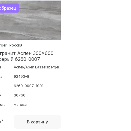
образец
rger | Россия
гранит Аспен 300x600
серый 6260-0007
я
Аспен/Apen Lasselsberger
ра
92493-8
6260-0007-1001
м
30x60
сть
матовая
м²
В корзину