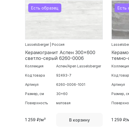
Есть образец
Есть 
Lasselsberger | Россия
Lasselsbe
Керамогранит Аспен 300x600
Керамо
светло-серый 6260-0006
темно-
Коллекция
Аспен/Apen Lasselsberger
Коллекци
Код товара
92493-7
Код това
Артикул
6260-0006-1001
Артикул
Размер, см
30x60
Размер, с
Поверхность
матовая
Поверхно
1 259
₽/м²
1 259
₽/
В корзину