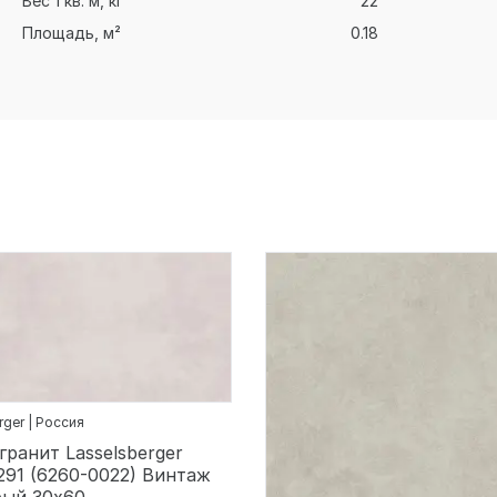
Вес 1 кв. м, кг
22
Площадь, м²
0.18
rger | Россия
ранит Lasselsberger
291 (6260-0022) Винтаж