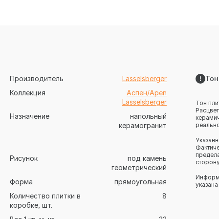
Производитель
Lasselsberger
Тон
Коллекция
Аспен/Apen
Lasselsberger
Тон пли
Расцвет
Назначение
напольный
керамич
керамогранит
реально
Указанн
Фактиче
предела
Рисунок
под камень
сторону
геометрический
Информа
Форма
прямоугольная
указана
Количество плитки в
8
коробке, шт.