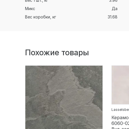
Вес 1 шт., кг
3.96
Микс
Да
Вес коробки, кг
31.68
Похожие товары
Lasselsbe
Керамог
6060-0