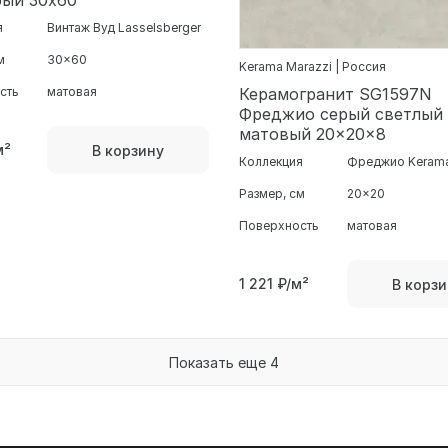
рый 30х60
я
Винтаж Вуд Lasselsberger
м
30x60
Kerama Marazzi | Россия
сть
матовая
Керамогранит SG1597N
Фреджио серый светлый
матовый 20x20x8
м²
В корзину
Коллекция
Фреджио Kerama
Размер, см
20x20
Поверхность
матовая
1 221
₽/м²
В корзи
Показать еще 4