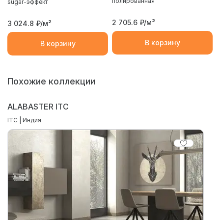
полированная
sugar-эффект
2 705.6
₽/м²
3 024.8
₽/м²
В корзину
В корзину
Похожие коллекции
ALABASTER ITC
ITC | Индия