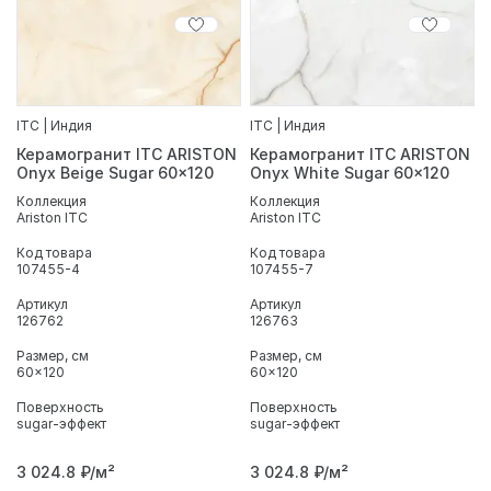
ITC | Индия
ITC | Индия
Керамогранит ITC ARISTON
Керамогранит ITC ARISTON
Onyx Beige Sugar 60x120
Onyx White Sugar 60x120
Коллекция
Коллекция
Ariston ITC
Ariston ITC
Код товара
Код товара
107455-4
107455-7
Артикул
Артикул
126762
126763
Размер, см
Размер, см
60x120
60x120
Поверхность
Поверхность
sugar-эффект
sugar-эффект
3 024.8
₽/м²
3 024.8
₽/м²