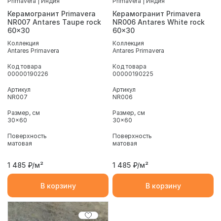
Primavera | Индия
Primavera | Индия
Керамогранит Primavera
Керамогранит Primavera
NR007 Antares Taupe rock
NR006 Antares White rock
60x30
60x30
Коллекция
Коллекция
Antares Primavera
Antares Primavera
Код товара
Код товара
00000190226
00000190225
Артикул
Артикул
NR007
NR006
Размер, см
Размер, см
30x60
30x60
Поверхность
Поверхность
матовая
матовая
1 485
₽/м²
1 485
₽/м²
В корзину
В корзину