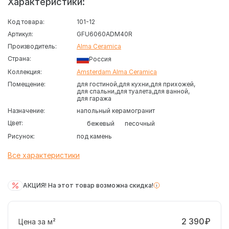
Характеристики:
Код товара:
101-12
Артикул:
GFU6060ADM40R
Производитель:
Alma Ceramica
Страна:
Россия
Коллекция:
Amsterdam Alma Ceramica
Помещение:
для гостиной
для кухни
для прихожей
для спальни
для туалета
для ванной
для гаража
Назначение:
напольный керамогранит
Цвет:
бежевый
песочный
Рисунок:
под камень
Все характеристики
АКЦИЯ! На этот товар возможна скидка!
2 390₽
Цена за м²