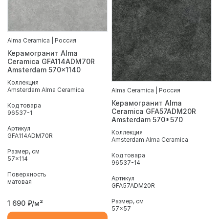
Alma Ceramica | Россия
Керамогранит Alma
Ceramica GFA114ADM70R
Amsterdam 570x1140
Коллекция
Amsterdam Alma Ceramica
Alma Ceramica | Россия
Керамогранит Alma
Код товара
Ceramica GFA57ADM20R
96537-1
Amsterdam 570*570
Артикул
Коллекция
GFA114ADM70R
Amsterdam Alma Ceramica
Размер, см
Код товара
57x114
96537-14
Поверхность
Артикул
матовая
GFA57ADM20R
Размер, см
1 690
₽/м²
57x57