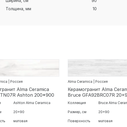
Ширина, см
90
Толщина, мм
10
mica | Россия
Alma Ceramica | Россия
гранит Alma Ceramica
Керамогранит Alma Ceram
TN07R Ashton 200*900
Bruce GFA92BRC07R 20x
я
Ashton Alma Ceramica
Коллекция
Bruce Alma Cera
м
20x90
Размер, см
20x90
сть
матовая
Поверхность
матовая