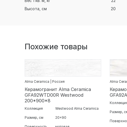
Вес 1 кв. м, кг
22
Высота, см
20
Похожие товары
Alma Ceramica | Россия
Alma Cera
Керамогранит Alma Ceramica
Керамо
GFA92WTD00R Westwood
GFA92A
200*900*8
Коллекци
Коллекция
Westwood Alma Ceramica
Размер, с
Размер, см
20x90
Поверхно
Поверхность
матовая