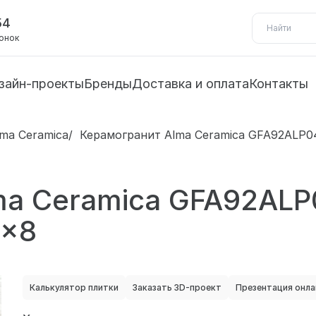
54
вонок
зайн-проекты
Бренды
Доставка и оплата
Контакты
lma Ceramica
Керамогранит Alma Ceramica GFA92ALP0
a Ceramica GFA92ALP0
0x8
Калькулятор плитки
Заказать 3D-проект
Презентация онла