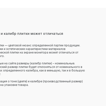
 и калибр плитки может отличаться
тки — цветовой нюанс определенной партии продукции.
ки и эстетические характеристики материалов
еской плитки на экране монитора может отличаться от
го.
ые на сайте размеры (калибр плитки) – номинальные.
ский размер плитки будет отклоняться от номинального в
х определенного калибра, как в меньшую, так и в большую
.
ция о тоне (цвете) и калибре (производственный размер)
 на упаковке товара.