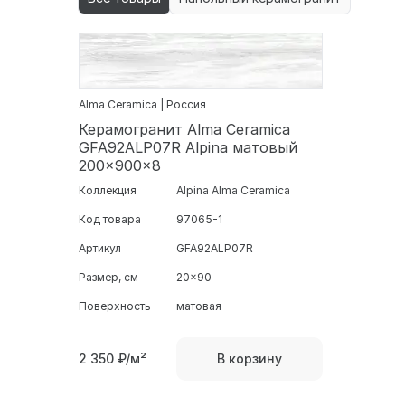
Alma Ceramica | Россия
Керамогранит Alma Ceramica
GFA92ALP07R Alpina матовый
200x900x8
Коллекция
Alpina Alma Ceramica
Код товара
97065-1
Артикул
GFA92ALP07R
Размер, см
20x90
Поверхность
матовая
2 350
₽/м²
В корзину