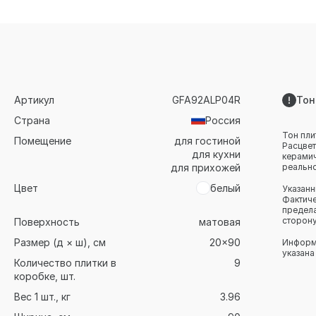
Артикул
GFA92ALP04R
Тон
Страна
Россия
Тон пли
Помещение
для гостиной
Расцвет
для кухни
керамич
для прихожей
реально
Цвет
белый
Указанн
Фактиче
предела
сторону
Поверхность
матовая
Размер (д × ш), см
20x90
Информа
указана
Количество плитки в
9
коробке, шт.
Вес 1 шт., кг
3.96