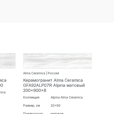
Alma Ceramica | Россия
ica
Керамогранит Alma Ceramica
90
GFA92ALP07R Alpina матовый
200x900x8
mica
Коллекция
Alpina Alma Ceramica
Размер, см
20x90
Поверхность
матовая