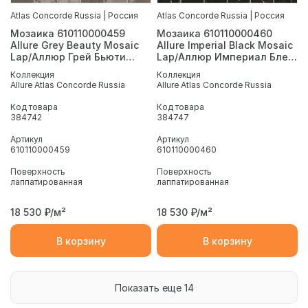
Atlas Concorde Russia | Россия
Atlas Concorde Russia | Россия
Мозаика 610110000459
Мозаика 610110000460
Allure Grey Beauty Mosaic
Allure Imperial Black Mosaic
Lap/Аллюр Грей Бьюти
Lap/Аллюр Империал Блек
Шлиф 30x30
Шлиф 30x30
Коллекция
Коллекция
Allure Atlas Concorde Russia
Allure Atlas Concorde Russia
Код товара
Код товара
384742
384747
Артикул
Артикул
610110000459
610110000460
Поверхность
Поверхность
лаппатированная
лаппатированная
18 530
₽/м²
18 530
₽/м²
В корзину
В корзину
Показать еще 14