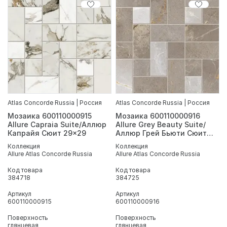
Atlas Concorde Russia | Россия
Atlas Concorde Russia | Россия
Мозаика 600110000915
Мозаика 600110000916
Allure Capraia Suite/Аллюр
Allure Grey Beauty Suite/
Капрайя Сюит 29x29
Аллюр Грей Бьюти Сюит
29x29
Коллекция
Коллекция
Allure Atlas Concorde Russia
Allure Atlas Concorde Russia
Код товара
Код товара
384718
384725
Артикул
Артикул
600110000915
600110000916
Поверхность
Поверхность
глянцевая
глянцевая