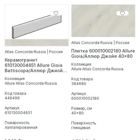
Atlas Concorde Russia | Россия
Плитка 600010002180 Allure
Atlas Concorde Russia | Россия
Gioia/Аллюр Джойя 40x80
Керамогранит
Коллекция
610130004651 Allure Gioia
Allure Atlas Concorde Russia
Battiscopa/Аллюр Джиойя
Плинтус 7.2X80
Коллекция
Код товара
Allure Atlas Concorde Russia
384680
Код товара
Артикул
446499
600010002180
Артикул
Размер, см
610130004651
40x80
Поверхность
Поверхность
лаппатированная
глянцевая