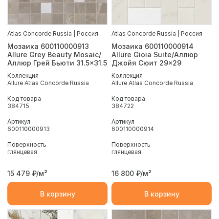
Atlas Concorde Russia | Россия
Atlas Concorde Russia | Россия
Мозаика 600110000913
Мозаика 600110000914
Allure Grey Beauty Mosaic/
Allure Gioia Suite/Аллюр
Аллюр Грей Бьюти 31.5x31.5
Джойя Сюит 29x29
Коллекция
Коллекция
Allure Atlas Concorde Russia
Allure Atlas Concorde Russia
Код товара
Код товара
384715
384722
Артикул
Артикул
600110000913
600110000914
Поверхность
Поверхность
глянцевая
глянцевая
15 479
₽/м²
16 800
₽/м²
В корзину
В корзину