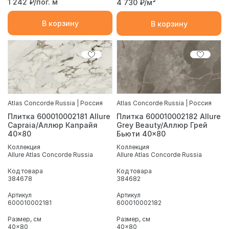
1 242
₽/пог. м
4 730
₽/м²
В корзину
В корзину
Atlas Concorde Russia | Россия
Atlas Concorde Russia | Россия
Плитка 600010002181 Allure
Плитка 600010002182 Allure
Capraia/Аллюр Капрайя
Grey Beauty/Аллюр Грей
40x80
Бьюти 40x80
Коллекция
Коллекция
Allure Atlas Concorde Russia
Allure Atlas Concorde Russia
Код товара
Код товара
384678
384682
Артикул
Артикул
600010002181
600010002182
Размер, см
Размер, см
40x80
40x80