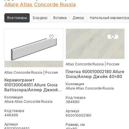
Allure Atlas Concorde Russia
Все товары
Бордюр
Вставка
Декор
Напольный керамогра
Atlas Concorde Russia | Россия
Плитка 600010002180 Allure
Atlas Concorde Russia | Россия
Gioia/Аллюр Джойя 40x80
Керамогранит
Коллекция
610130004651 Allure Gioia
Allure Atlas Concorde Russia
Battiscopa/Аллюр Джиойя
Плинтус 7.2X80
Коллекция
Код товара
Allure Atlas Concorde Russia
384680
Код товара
Артикул
446499
600010002180
Артикул
Размер, см
610130004651
40x80