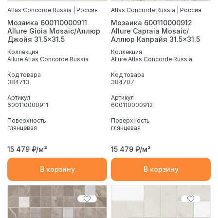
Atlas Concorde Russia | Россия
Atlas Concorde Russia | Россия
Мозаика 600110000911
Мозаика 600110000912
Allure Gioia Mosaic/Аллюр
Allure Capraia Mosaic/
Джойя 31.5x31.5
Аллюр Капрайя 31.5x31.5
Коллекция
Коллекция
Allure Atlas Concorde Russia
Allure Atlas Concorde Russia
Код товара
Код товара
384713
384707
Артикул
Артикул
600110000911
600110000912
Поверхность
Поверхность
глянцевая
глянцевая
15 479
₽/м²
15 479
₽/м²
В корзину
В корзину