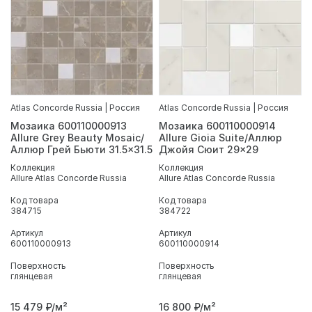
Atlas Concorde Russia | Россия
Atlas Concorde Russia | Россия
Мозаика 600110000913
Мозаика 600110000914
Allure Grey Beauty Mosaic/
Allure Gioia Suite/Аллюр
Аллюр Грей Бьюти 31.5x31.5
Джойя Сюит 29x29
Коллекция
Коллекция
Allure Atlas Concorde Russia
Allure Atlas Concorde Russia
Код товара
Код товара
384715
384722
Артикул
Артикул
600110000913
600110000914
Поверхность
Поверхность
глянцевая
глянцевая
15 479
₽/м²
16 800
₽/м²