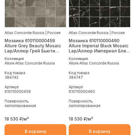
Atlas Concorde Russia | Россия
Atlas Concorde Russia | Россия
Мозаика 610110000459
Мозаика 610110000460
Allure Grey Beauty Mosaic
Allure Imperial Black Mosaic
Lap/Аллюр Грей Бьюти
Lap/Аллюр Империал Блек
Шлиф 30x30
Шлиф 30x30
Коллекция
Коллекция
Allure Atlas Concorde Russia
Allure Atlas Concorde Russia
Код товара
Код товара
384742
384747
Артикул
Артикул
610110000459
610110000460
Поверхность
Поверхность
лаппатированная
лаппатированная
18 530
₽/м²
18 530
₽/м²
В корзину
В корзину