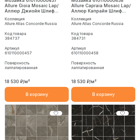
Мозаика 610110000457
Мозаика 610110000458
Allure Gioia Mosaic Lap/
Allure Capraia Mosaic Lap/
Аллюр Джиойя Шлиф
Аллюр Капрайя Шлиф
30x30
30x30
Коллекция
Коллекция
Allure Atlas Concorde Russia
Allure Atlas Concorde Russia
Код товара
Код товара
384737
384731
Артикул
Артикул
610110000457
610110000458
Поверхность
Поверхность
лаппатированная
лаппатированная
18 530
₽/м²
18 530
₽/м²
В корзину
В корзину