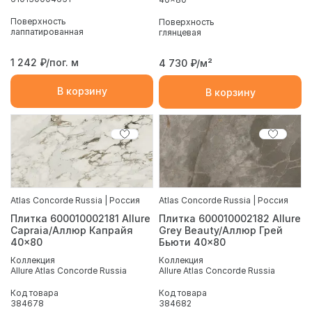
Поверхность
Поверхность
лаппатированная
глянцевая
1 242
₽/пог. м
4 730
₽/м²
В корзину
В корзину
Atlas Concorde Russia | Россия
Atlas Concorde Russia | Россия
Плитка 600010002181 Allure
Плитка 600010002182 Allure
Capraia/Аллюр Капрайя
Grey Beauty/Аллюр Грей
40x80
Бьюти 40x80
Коллекция
Коллекция
Allure Atlas Concorde Russia
Allure Atlas Concorde Russia
Код товара
Код товара
384678
384682