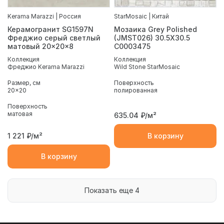
Kerama Marazzi | Россия
StarMosaic | Китай
Керамогранит SG1597N
Мозаика Grey Polished
Фреджио серый светлый
(JMST026) 30.5X30.5
матовый 20x20x8
С0003475
Коллекция
Коллекция
Фреджио Kerama Marazzi
Wild Stone StarMosaic
Размер, см
Поверхность
20x20
полированная
Поверхность
матовая
635.04
₽/м²
1 221
₽/м²
В корзину
В корзину
Показать еще 4