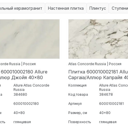
ольный керамогранит
Настенная плитка
Плинтус
Ступен
corde Russia | Россия
Atlas Concorde Russia | Россия
 600010002180 Allure
Плитка 600010002181 Allu
Аллюр Джойя 40x80
Capraia/Аллюр Капрайя 4
я
Allure Atlas Concorde
Коллекция
Allure Atlas Con
Russia
Russia
ра
384680
Код товара
384678
600010002180
Артикул
600010002181
м
40x80
Размер, см
40x80
сть
глянцевая
Поверхность
глянцевая