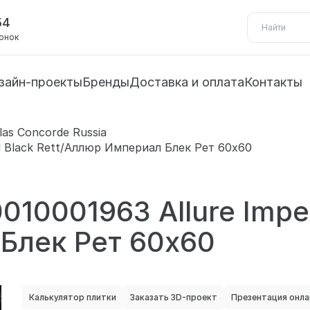
54
вонок
зайн-проекты
Бренды
Доставка и оплата
Контакты
tlas Concorde Russia
al Black Rett/Аллюр Империал Блек Рет 60х60
10001963 Allure Imperi
Блек Рет 60х60
Калькулятор плитки
Заказать 3D-проект
Презентация онла