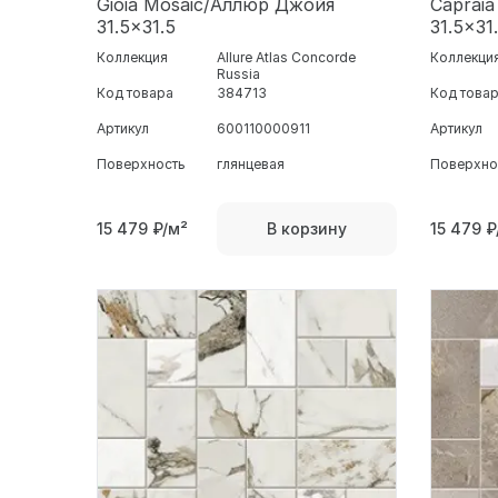
Gioia Mosaic/Аллюр Джойя
Caprai
31.5x31.5
31.5x31
Коллекция
Allure Atlas Concorde
Коллекци
Russia
Код товара
384713
Код това
Артикул
600110000911
Артикул
Поверхность
глянцевая
Поверхно
15 479
₽/м²
15 479
₽
В корзину