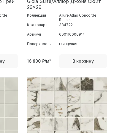
р Грей
Gioia Suite/Аллюр Джойя Сюит
29x29
corde
Коллекция
Allure Atlas Concorde
Russia
Код товара
384722
Артикул
600110000914
Поверхность
глянцевая
16 800
₽/м²
ну
В корзину