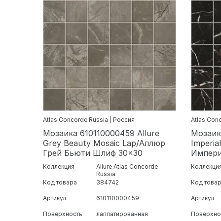
Atlas Concorde Russia | Россия
Atlas Con
Мозаика 610110000459 Allure
Мозаик
Grey Beauty Mosaic Lap/Аллюр
Imperia
Грей Бьюти Шлиф 30x30
Импери
Коллекция
Allure Atlas Concorde
Коллекци
Russia
Код товара
384742
Код това
Артикул
610110000459
Артикул
Поверхность
лаппатированная
Поверхно