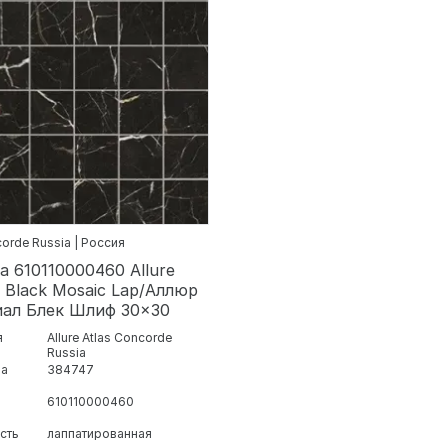
corde Russia | Россия
а 610110000460 Allure
l Black Mosaic Lap/Аллюр
ал Блек Шлиф 30x30
я
Allure Atlas Concorde
Russia
ра
384747
610110000460
сть
лаппатированная