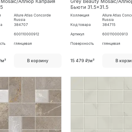
a Mosaic/Аллюр Капрайя
Grey Beauty Mosaic/Аллю
.5
Бьюти 31.5x31.5
я
Allure Atlas Concorde
Коллекция
Allure Atlas Con
Russia
Russia
ра
384707
Код товара
384715
600110000912
Артикул
600110000913
сть
глянцевая
Поверхность
глянцевая
/м²
15 479
₽/м²
В корзину
В корзи