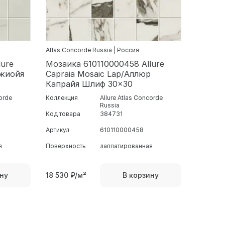
Atlas Concorde Russia | Россия
lure
Мозаика 610110000458 Allure
Джиойя
Capraia Mosaic Lap/Аллюр
Капрайя Шлиф 30x30
corde
Коллекция
Allure Atlas Concorde
Russia
Код товара
384731
Артикул
610110000458
я
Поверхность
лаппатированная
18 530
₽/м²
ну
В корзину