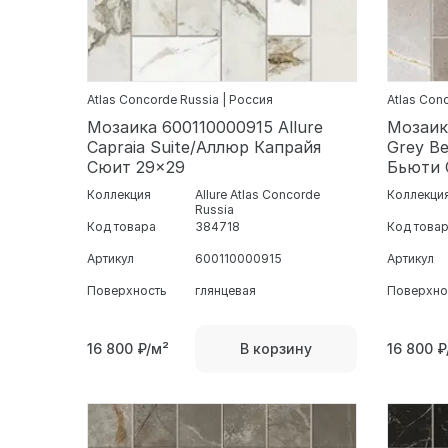
Atlas Concorde Russia | Россия
Atlas Con
Мозаика 600110000915 Allure
Мозаик
Capraia Suite/Аллюр Капрайя
Grey Be
Сюит 29x29
Бьюти 
Коллекция
Allure Atlas Concorde
Коллекци
Russia
Код товара
384718
Код това
Артикул
600110000915
Артикул
Поверхность
глянцевая
Поверхно
16 800
₽/м²
16 800
₽
В корзину