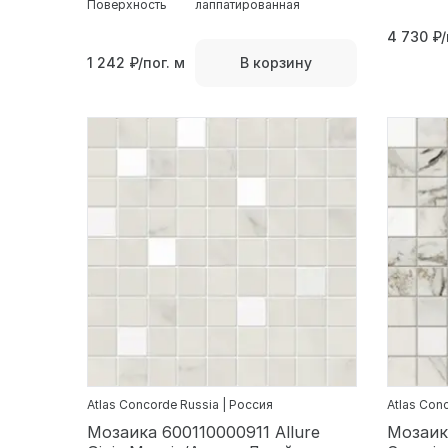
Поверхность
лаппатированная
4 730
₽/
1 242
₽/пог. м
В корзину
Atlas Concorde Russia | Россия
Atlas Con
Мозаика 600110000911 Allure
Мозаика