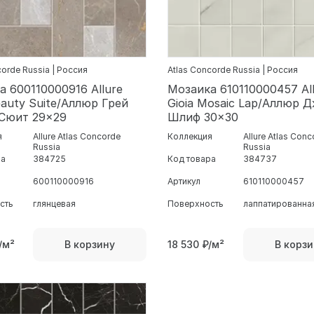
corde Russia | Россия
Atlas Concorde Russia | Россия
а 600110000916 Allure
Мозаика 610110000457 Al
auty Suite/Аллюр Грей
Gioia Mosaic Lap/Аллюр 
Сюит 29x29
Шлиф 30x30
я
Allure Atlas Concorde
Коллекция
Allure Atlas Con
Russia
Russia
ра
384725
Код товара
384737
600110000916
Артикул
610110000457
сть
глянцевая
Поверхность
лаппатированна
/м²
18 530
₽/м²
В корзину
В корзи