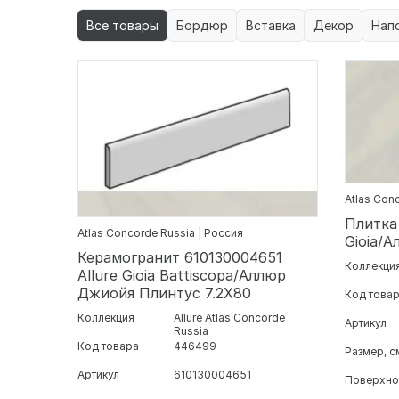
Все товары
Бордюр
Вставка
Декор
Нап
Atlas Con
Плитка
Atlas Concorde Russia | Россия
Gioia/
Керамогранит 610130004651
Коллекци
Allure Gioia Battiscopa/Аллюр
Джиойя Плинтус 7.2X80
Код това
Коллекция
Allure Atlas Concorde
Артикул
Russia
Код товара
446499
Размер, с
Артикул
610130004651
Поверхно