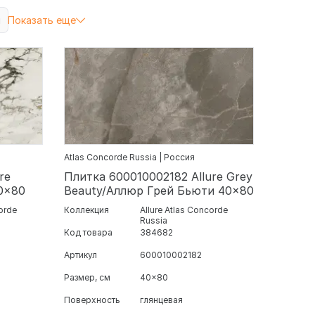
и
Показать еще
Atlas Concorde Russia | Россия
re
Плитка 600010002182 Allure Grey
0x80
Beauty/Аллюр Грей Бьюти 40x80
corde
Коллекция
Allure Atlas Concorde
Russia
Код товара
384682
Артикул
600010002182
Размер, см
40x80
Поверхность
глянцевая