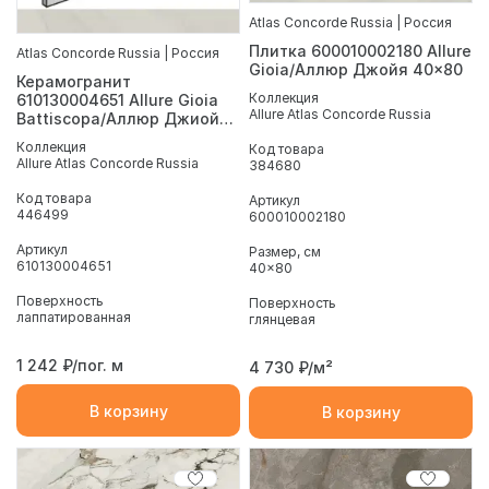
Atlas Concorde Russia | Россия
Плитка 600010002180 Allure
Atlas Concorde Russia | Россия
Gioia/Аллюр Джойя 40x80
Керамогранит
Коллекция
610130004651 Allure Gioia
Allure Atlas Concorde Russia
Battiscopa/Аллюр Джиойя
Плинтус 7.2X80
Коллекция
Код товара
Allure Atlas Concorde Russia
384680
Код товара
Артикул
446499
600010002180
Артикул
Размер, см
610130004651
40x80
Поверхность
Поверхность
лаппатированная
глянцевая
1 242
₽/пог. м
4 730
₽/м²
В корзину
В корзину