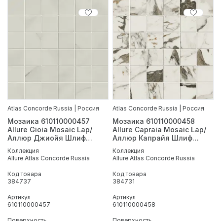
Atlas Concorde Russia | Россия
Atlas Concorde Russia | Россия
Мозаика 610110000457
Мозаика 610110000458
Allure Gioia Mosaic Lap/
Allure Capraia Mosaic Lap/
Аллюр Джиойя Шлиф
Аллюр Капрайя Шлиф
30x30
30x30
Коллекция
Коллекция
Allure Atlas Concorde Russia
Allure Atlas Concorde Russia
Код товара
Код товара
384737
384731
Артикул
Артикул
610110000457
610110000458
Поверхность
Поверхность