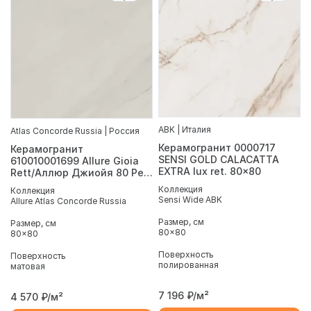
ABK | Италия
Atlas Concorde Russia | Россия
Керамогранит 0000717
Керамогранит
SENSI GOLD CALACATTA
610010001699 Allure Gioia
EXTRA lux ret. 80x80
Rett/Аллюр Джиойя 80 Рет
80x80
Коллекция
Коллекция
Sensi Wide ABK
Allure Atlas Concorde Russia
Размер, см
Размер, см
80x80
80x80
Поверхность
Поверхность
полированная
матовая
7 196
₽/м²
4 570
₽/м²