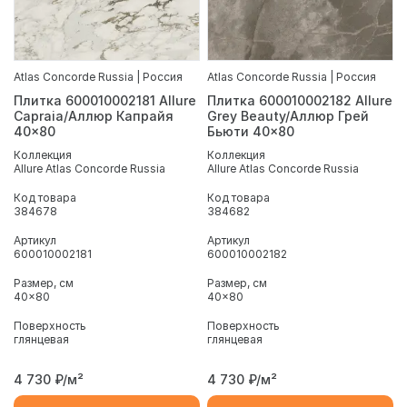
Atlas Concorde Russia | Россия
Atlas Concorde Russia | Россия
Плитка 600010002181 Allure
Плитка 600010002182 Allure
Capraia/Аллюр Капрайя
Grey Beauty/Аллюр Грей
40x80
Бьюти 40x80
Коллекция
Коллекция
Allure Atlas Concorde Russia
Allure Atlas Concorde Russia
Код товара
Код товара
384678
384682
Артикул
Артикул
600010002181
600010002182
Размер, см
Размер, см
40x80
40x80
Поверхность
Поверхность
глянцевая
глянцевая
4 730
₽/м²
4 730
₽/м²