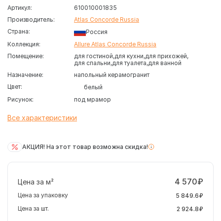
Артикул:
610010001835
Производитель:
Atlas Concorde Russia
Страна:
Россия
Коллекция:
Allure Atlas Concorde Russia
Помещение:
для гостиной
для кухни
для прихожей
для спальни
для туалета
для ванной
Назначение:
напольный керамогранит
Цвет:
белый
Рисунок:
под мрамор
Все характеристики
АКЦИЯ! На этот товар возможна скидка!
4 570₽
Цена за м²
Цена за упаковку
5 849.6₽
Цена за шт.
2 924.8₽