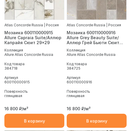
Atlas Concorde Russia | Россия
Atlas Concorde Russia | Россия
Мозаика 600110000915
Мозаика 600110000916
Allure Capraia Suite/Аллюр
Allure Grey Beauty Suite/
Капрайя Сюит 29x29
Аллюр Грей Бьюти Сюит
29x29
Коллекция
Коллекция
Allure Atlas Concorde Russia
Allure Atlas Concorde Russia
Код товара
Код товара
384718
384725
Артикул
Артикул
600110000915
600110000916
Поверхность
Поверхность
глянцевая
глянцевая
16 800
₽/м²
16 800
₽/м²
В корзину
В корзину