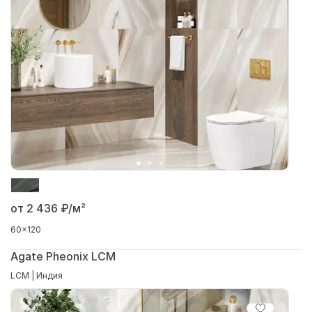
от 2 436
₽/м²
60x120
Agate Pheonix LCM
LCM | Индия