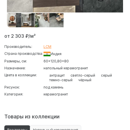
от 2 303 ₽/м²
Производитель:
LCM
Страна производства:
Индия
Размеры, см:
60x120
80x80
Назначение:
напольный керамогранит
Цвета в коллекции:
антрацит
светло-серый
серый
темно-серый
чёрный
Рисунок:
под камень
Категория:
керамогранит
Товары из коллекции
Все товары
Напольный керамогранит