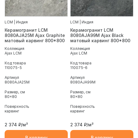
LCM | Индия
LCM | Индия
Керамогранит LCM
Керамогранит LCM
8080AJA25M Ajax Graphite
8080AJA99M Ajax Black
матовый карвинг 800*800
матовый карвинг 800*800
Коллекция
Коллекция
Ajax LCM
Ajax LCM
Код товара
Код товара
110075-5
110075-6
Артикул
Артикул
8080AJA25M
8080AJA99M
Размер, см
Размер, см
80x80
80x80
Поверхность
Поверхность
карвинг
карвинг
2 374
₽/м²
2 374
₽/м²
В корзину
В корзину