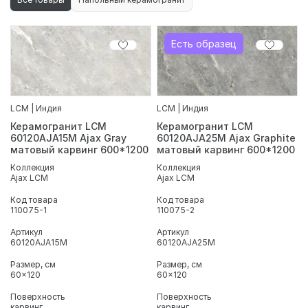
Есть образец
LCM | Индия
LCM | Индия
Керамогранит LCM
Керамогранит LCM
60120AJA15M Ajax Gray
60120AJA25M Ajax Graphite
матовый карвинг 600*1200
матовый карвинг 600*1200
Коллекция
Коллекция
Ajax LCM
Ajax LCM
Код товара
Код товара
110075-1
110075-2
Артикул
Артикул
60120AJA15M
60120AJA25M
Размер, см
Размер, см
60x120
60x120
Поверхность
Поверхность
карвинг
карвинг