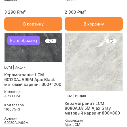
3 290
₽/м²
2 303
₽/м²
В корзину
В корзину
Есть образец
LCM | Индия
Керамогранит LCM
60120AJA99M Ajax Black
матовый карвинг 600*1200
Коллекция
Ajax LCM
LCM | Индия
Керамогранит LCM
Код товара
8080AJA15M Ajax Gray
110075-3
матовый карвинг 800*800
Артикул
Коллекция
60120AJA99M
Ajax LCM