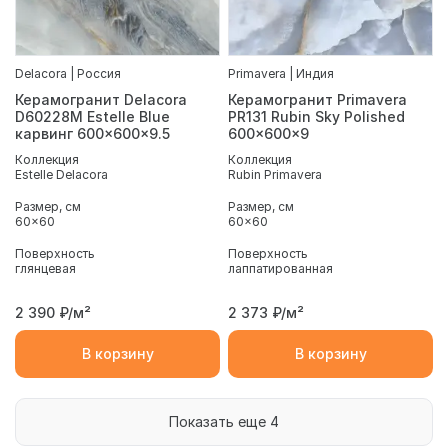
Delacora | Россия
Primavera | Индия
Керамогранит Delacora
Керамогранит Primavera
D60228M Estelle Blue
PR131 Rubin Sky Polished
карвинг 600x600x9.5
600x600x9
Коллекция
Коллекция
Estelle Delacora
Rubin Primavera
Размер, см
Размер, см
60x60
60x60
Поверхность
Поверхность
глянцевая
лаппатированная
2 390
₽/м²
2 373
₽/м²
В корзину
В корзину
Показать еще 4