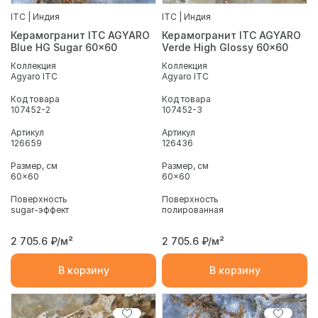
ITC | Индия
ITC | Индия
Керамогранит ITC AGYARO
Керамогранит ITC AGYARO
Blue HG Sugar 60x60
Verde High Glossy 60x60
Коллекция
Коллекция
Agyaro ITC
Agyaro ITC
Код товара
Код товара
107452-2
107452-3
Артикул
Артикул
126659
126436
Размер, см
Размер, см
60x60
60x60
Поверхность
Поверхность
sugar-эффект
полированная
2 705.6
₽/м²
2 705.6
₽/м²
В корзину
В корзину