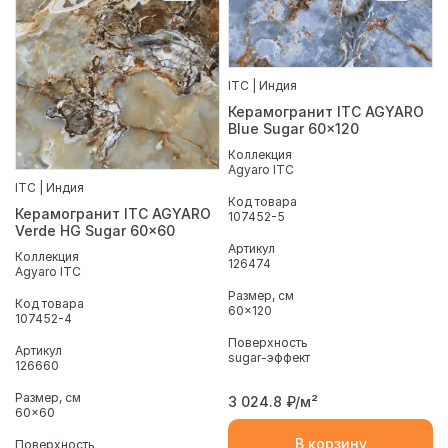
ITC | Индия
Керамогранит ITC AGYARO
Blue Sugar 60x120
Коллекция
Agyaro ITC
ITC | Индия
Код товара
Керамогранит ITC AGYARO
107452-5
Verde HG Sugar 60x60
Артикул
Коллекция
126474
Agyaro ITC
Размер, см
Код товара
60x120
107452-4
Поверхность
Артикул
sugar-эффект
126660
Размер, см
3 024.8
₽/м²
60x60
В корзину
Поверхность