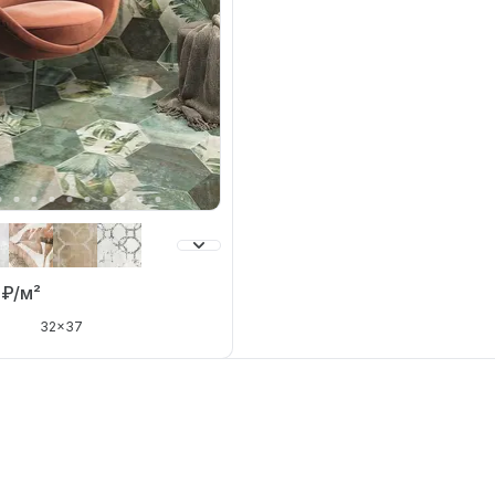
0
₽/м²
32x37