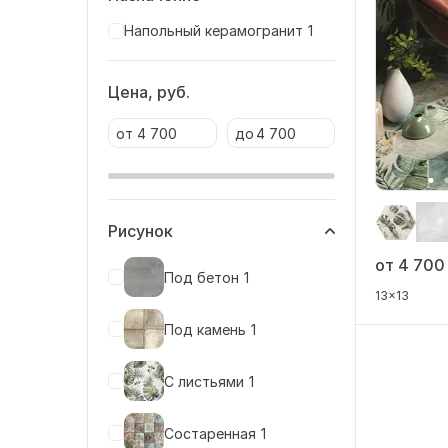
Напольный керамогранит
1
Цена, руб.
от
до
Рисунок
от 4 70
Под бетон
1
13x13
Под камень
1
С листьями
1
Состаренная
1