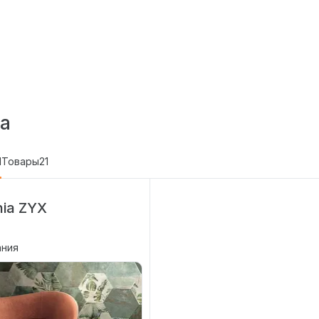
а
1
Товары
21
ia ZYX
ания